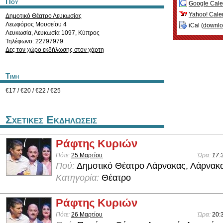
Που
Google Cale
Yahoo! Cale
Δημοτικό Θέατρο Λευκωσίας
Λεωφόρος Μουσείου 4
iCal (
downl
Λευκωσία
,
Λευκωσία
1097
,
Κύπρος
Τηλέφωνο: 22797979
Δες τον χώρο εκδήλωσης στον χάρτη
Τιμη
€17 / €20 / €22 / €25
Σχετικες Εκδηλωσεις
Ράφτης Κυριών
Πότε:
25 Μαρτίου
Ώρα:
17:
Πού:
Δημοτικό Θέατρο Λάρνακας, Λάρνακ
Κατηγορία:
Θέατρο
Ράφτης Κυριών
Πότε:
26 Μαρτίου
Ώρα:
20: