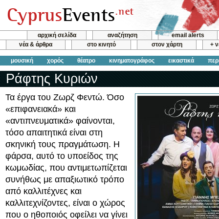
αρχική σελίδα
αναζήτηση
email alerts
νέα & άρθρα
στο κινητό
στον χάρτη
+ 
μουσική
χορός
θέατρο
κινηματογράφος
εικαστικά
περ
Ράφτης Κυριών
Τα έργα του Ζωρζ Φεντώ. Όσο
«επιφανειακά» και
«αντιπνευματικά» φαίνονται,
τόσο απαιτητικά είναι στη
σκηνική τους πραγμάτωση. Η
φάρσα, αυτό το υποείδος της
κωμωδίας, που αντιμετωπίζεται
συνήθως με απαξιωτικό τρόπο
από καλλιτέχνες και
καλλιτεχνίζοντες, είναι ο χώρος
που ο ηθοποιός οφείλει να γίνει