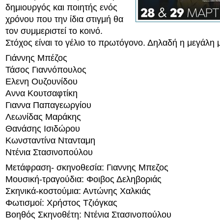
δημιουργός και ποιητής ενός
χρόνου που την ίδια στιγμή θα
τον συμμεριστεί το κοινό.
Στόχος είναι το γέλιο το πρωτόγονο. Δηλαδή η μεγάλη
Γιάννης Μπέζος
Τάσος Γιαννόπουλος
Ελενη Ουζουνίδου
Αννα Κουτσαφτίκη
Γιαννα Παπαγεωργίου
Λεωνίδας Μαράκης
Θανάσης Ισιδώρου
Κωνσταντίνα Ντανταμη
Ντένια Στασινοπούλου
Μετάφραση- σκηνοθεσία: Γιαννης Μπεζος
Μουσική-τραγούδια: Φοιβος Δεληβοριάς
Σκηνικά-κοστούμια: Αντώνης Χαλκιάς
Φωτισμοί: Χρήστος Τζιόγκας
Βοηθός Σκηνοθέτη: Ντένια Στασινοπούλου