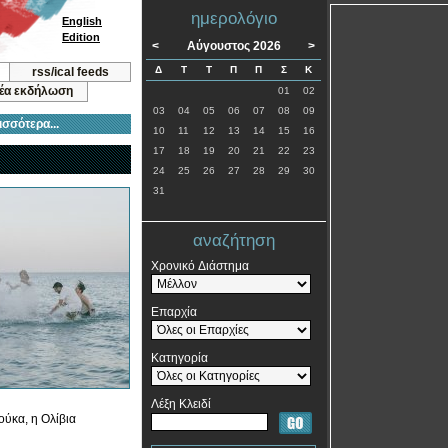
ημερολόγιο
English
Edition
<
Αύγουστος 2026
>
Δ
Τ
Τ
Π
Π
Σ
Κ
rss/ical feeds
νέα εκδήλωση
01
02
03
04
05
06
07
08
09
ισσότερα...
10
11
12
13
14
15
16
17
18
19
20
21
22
23
24
25
26
27
28
29
30
31
αναζήτηση
Χρονικό Διάστημα
Επαρχία
Κατηγορία
Λέξη Κλειδί
ούκα, η Ολίβια