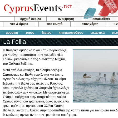
αρχική σελίδα
αναζήτηση
email alerts
νέα & άρθρα
στο κινητό
στον χάρτη
+ 
μουσική
χορός
θέατρο
κινηματογράφος
εικαστικά
περ
La Follia
Η θεατρική ομάδα «12 και Κάτι» παρουσιάζει,
για 4 μόνο παραστάσεις, την κωμωδία «La
Follia», μια διασκευή της Δωδέκατης Νύχτας
του Ουίλιαμ Σαίξπηρ.
Μετά από ένα ναυάγιο, τα δίδυμα αδέρφια
Σεμπάστιαν και Βιόλα χωρίζονται και έπειτα
αγνοούν ο ένας την τύχη του άλλου. Το κύμα
ξεβράζει την Βιόλα στις ακτές της Ιλλυρίας,
όπου πριν ένα χρόνο μια ναυμαχία έχει αλλάξει
τις ζωές όλων των κατοίκων. Μεταμφιεσμένη ως
Σεζάριο, εισέρχεται στην υπηρεσία του Δούκα
Ορσίνο τον οποίο ερωτεύεται, όμως αυτός είναι
ερωτευμένος με την κόμισσα Ολίβια. Όταν η
Βιόλα συναντά την Ολίβια στην προσπάθειά της να την πείσει για τον έρωτα του Δ
θεωρώντας την ως άντρα την ερωτεύεται παράφορα.