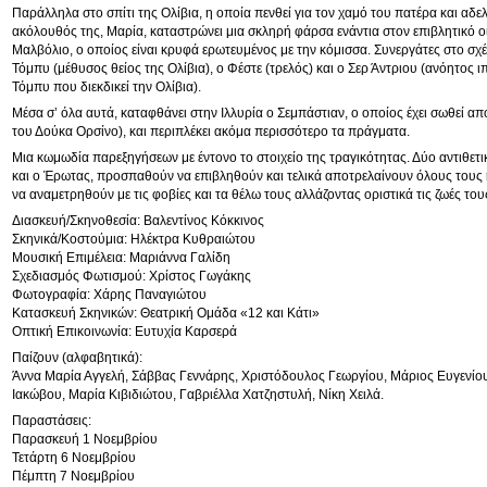
Παράλληλα στο σπίτι της Ολίβια, η οποία πενθεί για τον χαμό του πατέρα και αδ
ακόλουθός της, Μαρία, καταστρώνει μια σκληρή φάρσα ενάντια στον επιβλητικό ο
Μαλβόλιο, ο οποίος είναι κρυφά ερωτευμένος με την κόμισσα. Συνεργάτες στο σχέδ
Τόμπυ (μέθυσος θείος της Ολίβια), ο Φέστε (τρελός) και ο Σερ Άντριου (ανόητος 
Τόμπυ που διεκδικεί την Ολίβια).
Μέσα σ’ όλα αυτά, καταφθάνει στην Ιλλυρία ο Σεμπάστιαν, ο οποίος έχει σωθεί απ
του Δούκα Ορσίνο), και περιπλέκει ακόμα περισσότερο τα πράγματα.
Μια κωμωδία παρεξηγήσεων με έντονο το στοιχείο της τραγικότητας. Δύο αντιθετι
και ο Έρωτας, προσπαθούν να επιβληθούν και τελικά αποτρελαίνουν όλους τους
να αναμετρηθούν με τις φοβίες και τα θέλω τους αλλάζοντας οριστικά τις ζωές του
Διασκευή/Σκηνοθεσία: Βαλεντίνος Κόκκινος
Σκηνικά/Κοστούμια: Ηλέκτρα Κυθραιώτου
Μουσική Επιμέλεια: Μαριάννα Γαλίδη
Σχεδιασμός Φωτισμού: Χρίστος Γωγάκης
Φωτογραφία: Χάρης Παναγιώτου
Κατασκευή Σκηνικών: Θεατρική Ομάδα «12 και Κάτι»
Οπτική Επικοινωνία: Ευτυχία Καρσερά
Παίζουν (αλφαβητικά):
Άννα Μαρία Αγγελή, Σάββας Γεννάρης, Χριστόδουλος Γεωργίου, Μάριος Ευγενίο
Ιακώβου, Μαρία Κιβιδιώτου, Γαβριέλλα Χατζηστυλή, Νίκη Χειλά.
Παραστάσεις:
Παρασκευή 1 Νοεμβρίου
Τετάρτη 6 Νοεμβρίου
Πέμπτη 7 Νοεμβρίου