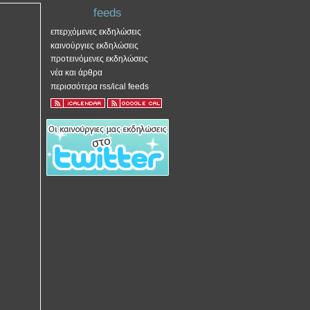
feeds
επερχόμενες εκδηλώσεις
καινούργιες εκδηλώσεις
προτεινόμενες εκδηλώσεις
νέα και άρθρα
περισσότερα rss/ical feeds