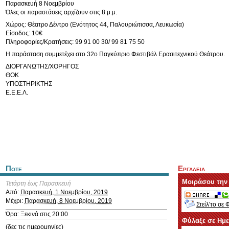
Παρασκευή 8 Νοεμβρίου
Όλες οι παραστάσεις αρχίζουν στις 8 μ.μ.
Χώρος: Θέατρο Δέντρο (Ενότητος 44, Παλουριώτισσα, Λευκωσία)
Είσοδος: 10€
Πληροφορίες/Κρατήσεις: 99 91 00 30/ 99 81 75 50
Η παράσταση συμμετέχει στο 32ο Παγκύπριο Φεστιβάλ Ερασιτεχνικού Θεάτρου.
ΔΙΟΡΓΑΝΩΤΗΣ/ΧΟΡΗΓΟΣ
ΘΟΚ
ΥΠΟΣΤΗΡΙΚΤΗΣ
Ε.Ε.Ε.Λ.
Ποτε
Εργαλεια
Μοιράσου την
Τετάρτη έως Παρασκευή
Από:
Παρασκευή, 1 Νοεμβρίου, 2019
Μέχρι:
Παρασκευή, 8 Νοεμβρίου, 2019
Στείλ'το σε 
Ώρα: Ξεκινά στις 20:00
Φύλαξε σε Ημ
(δες τις ημερομηνίες)