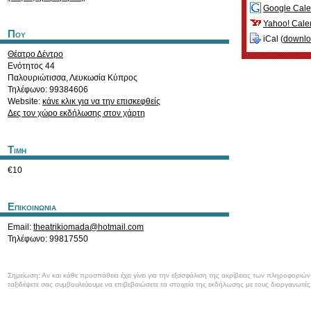
Google Cale
Yahoo! Cale
Που
iCal (
downl
Θέατρο Δέντρο
Ενότητος 44
Παλουριώτισσα
,
Λευκωσία
Κύπρος
Τηλέφωνο: 99384606
Website:
κάνε κλικ για να την επισκεφθείς
Δες τον χώρο εκδήλωσης στον χάρτη
Τιμη
€10
Επικοινωνια
Email:
theatrikiomada@hotmail.com
Τηλέφωνο: 99817550
Σημείωση: Αν και κάθε προσπάθεια έχει γίνει για την εξασφάλιση της ακρίβειας των πληροφοριώ
ταξιδέψετε σας συμβουλεύουμε να επιβεβαιώσετε τα στοιχεία της εκδήλωσης με τους διοργανωτές