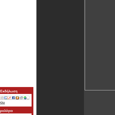
 Εκδήλωση
Φίλο
ερολόγιο