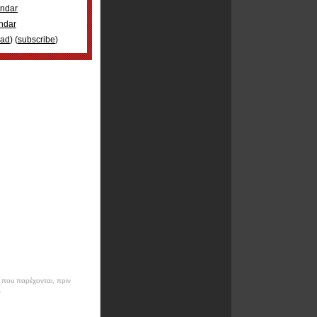
ndar
ndar
oad
) (
subscribe
)
ν που παρέχονται, πριν
.