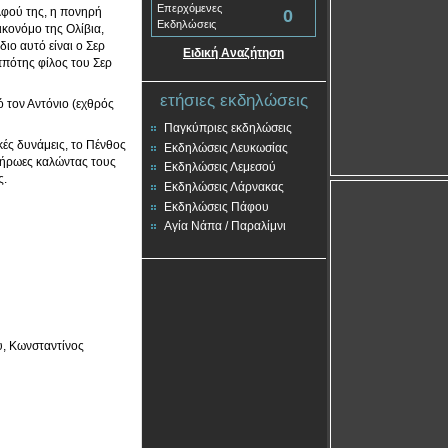
Επερχόμενες
ελφού της, η πονηρή
0
Εκδηλώσεις
ικονόμο της Ολίβια,
ιο αυτό είναι ο Σερ
Ειδική Αναζήτηση
ιππότης φίλος του Σερ
ετήσιες εκδηλώσεις
ό τον Αντόνιο (εχθρός
Παγκύπριες εκδηλώσεις
κές δυνάμεις, το Πένθος
Εκδηλώσεις Λευκωσίας
 ήρωες καλώντας τους
Εκδηλώσεις Λεμεσού
ς.
Εκδηλώσεις Λάρνακας
Εκδηλώσεις Πάφου
Αγία Νάπα / Παραλίμνι
υ, Κωνσταντίνος