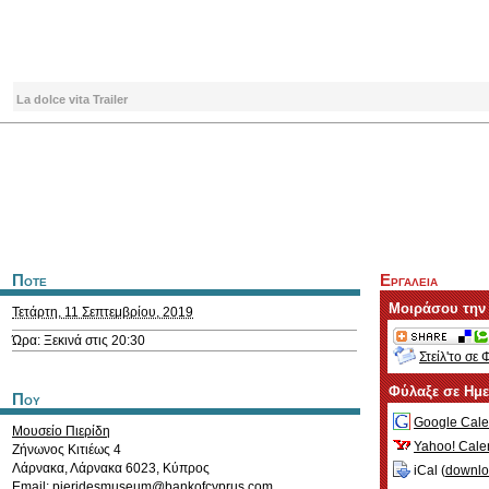
La dolce vita Trailer
Ποτε
Εργαλεια
Μοιράσου την
Τετάρτη, 11 Σεπτεμβρίου, 2019
Ώρα: Ξεκινά στις 20:30
Στείλ'το σε 
Φύλαξε σε Ημ
Που
Google Cale
Μουσείο Πιερίδη
Yahoo! Cale
Ζήνωνος Κιτιέως 4
Λάρνακα
,
Λάρνακα
6023
,
Κύπρος
iCal (
downl
Email:
pieridesmuseum@bankofcyprus.com