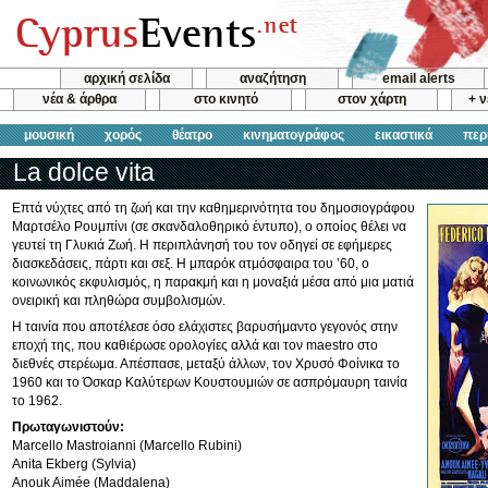
αρχική σελίδα
αναζήτηση
email alerts
νέα & άρθρα
στο κινητό
στον χάρτη
+ 
μουσική
χορός
θέατρο
κινηματογράφος
εικαστικά
περ
La dolce vita
Επτά νύχτες από τη ζωή και την καθημερινότητα του δημοσιογράφου
Μαρτσέλο Ρουμπίνι (σε σκανδαλοθηρικό έντυπο), ο οποίος θέλει να
γευτεί τη Γλυκιά Ζωή. Η περιπλάνησή του τον οδηγεί σε εφήμερες
διασκεδάσεις, πάρτι και σεξ. Η μπαρόκ ατμόσφαιρα του ’60, ο
κοινωνικός εκφυλισμός, η παρακμή και η μοναξιά μέσα από μια ματιά
ονειρική και πληθώρα συμβολισμών.
Η ταινία που αποτέλεσε όσο ελάχιστες βαρυσήμαντο γεγονός στην
εποχή της, που καθιέρωσε ορολογίες αλλά και τον maestro στο
διεθνές στερέωμα. Απέσπασε, μεταξύ άλλων, τον Χρυσό Φοίνικα το
1960 και το Όσκαρ Καλύτερων Κουστουμιών σε ασπρόμαυρη ταινία
το 1962.
Πρωταγωνιστούν:
Marcello Mastroianni (Marcello Rubini)
Anita Ekberg (Sylvia)
Anouk Aimée (Maddalena)