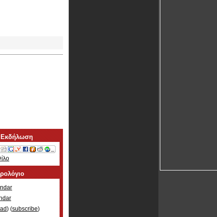
 Εκδήλωση
Φίλο
ερολόγιο
ndar
ndar
oad
) (
subscribe
)