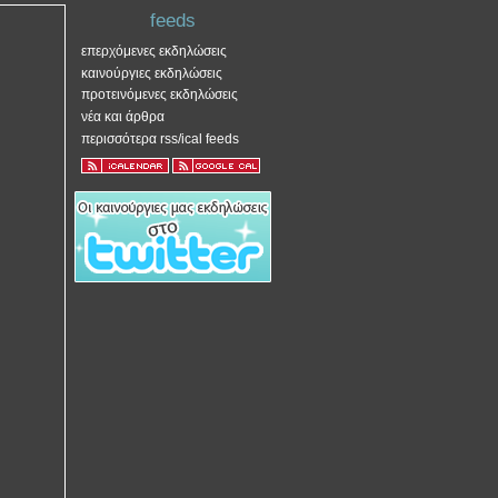
feeds
επερχόμενες εκδηλώσεις
καινούργιες εκδηλώσεις
προτεινόμενες εκδηλώσεις
νέα και άρθρα
περισσότερα rss/ical feeds