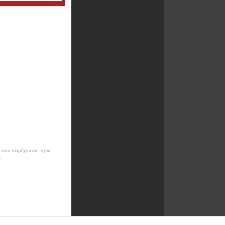
ν που παρέχονται, πριν
.