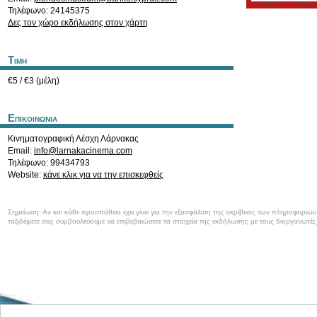
Τηλέφωνο: 24145375
Δες τον χώρο εκδήλωσης στον χάρτη
Τιμη
€5 / €3 (μέλη)
Επικοινωνια
Κινηματογραφική Λέσχη Λάρνακας
Email:
info@larnakacinema.com
Τηλέφωνο: 99434793
Website:
κάνε κλικ για να την επισκεφθείς
Σημείωση: Αν και κάθε προσπάθεια έχει γίνει για την εξασφάλιση της ακρίβειας των πληροφοριώ
ταξιδέψετε σας συμβουλεύουμε να επιβεβαιώσετε τα στοιχεία της εκδήλωσης με τους διοργανωτές