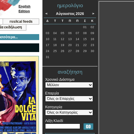
ημερολόγιο
English
Edition
<
Αύγουστος 2026
>
Δ
Τ
Τ
Π
Π
Σ
Κ
rss/ical feeds
νέα εκδήλωση
01
02
03
04
05
06
07
08
09
ισσότερα...
10
11
12
13
14
15
16
17
18
19
20
21
22
23
24
25
26
27
28
29
30
31
αναζήτηση
Χρονικό Διάστημα
Επαρχία
Κατηγορία
Λέξη Κλειδί