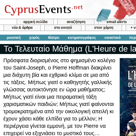
αρχική σελίδα
αναζήτηση
email alerts
νέα & άρθρα
στο κινητό
στον χάρτη
+ 
μουσική
χορός
θέατρο
κινηματογράφος
εικαστικά
περ
Το Τελευταίο Μάθημα (L'Heure de la 
Πρόσφατα διορισμένος στο φημισμένο κολέγιο
του Saint-Joseph, ο Pierre Hoffman διακρίνει
μια διάχυτη βία και εχθρικό κλίμα σε μια από
τις τάξεις. Μήπως γιατί ο καθηγητής γαλλικής
γλώσσας αυτοκτόνησε εν ώρα μαθήματος;
Μήπως γιατί είναι μια πειραματική τάξη
χαρισματικών παιδιών; Μήπως γιατί φαίνονται
τρομοκρατημένα από την οικολογική απειλή κι
έχουν χάσει κάθε ελπίδα για το μέλλον; H
περιέργεια γίνεται εμμονή, με τον Pierre να
επιχειρεί να εξιχνιάσει το μυστικό τους…