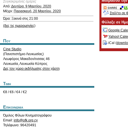
Μοιράσου την
Συγκεκριμένες ημέρες
Από:
Δευτέρα, 9 Μαρτίου, 2020
Μέχρι:
Παρασκευή, 20 Μαρτίου, 2020
Στείλ'το σε 
Ώρα: Ξεκινά στις 21:00
Φύλαξε σε Ημ
(δες τις ημερομηνίες)
Google Cale
Yahoo! Cale
Που
iCal (
downl
Cine Studio
(Πανεπιστήμιο Λευκωσίας)
Λεωφόρος Μακεδονίτισσας 46
Λευκωσία
,
Λευκωσία
Κύπρος
Δες τον χώρο εκδήλωσης στον χάρτη
Τιμη
€8 / €6 / €4 / €2
Επικοινωνια
Όμιλος Φίλων Κινηματογράφου
Email:
info@ofk.org.cy
Τηλέφωνο: 96420491