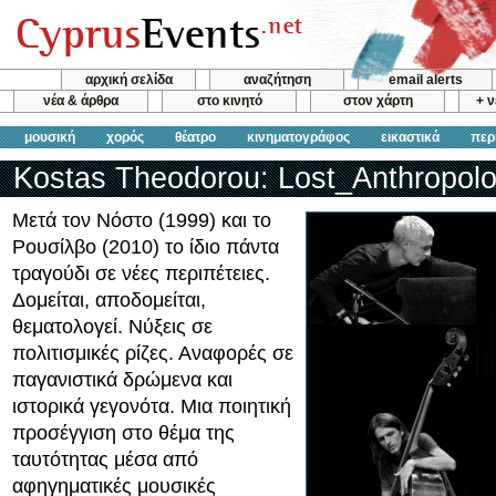
αρχική σελίδα
αναζήτηση
email alerts
νέα & άρθρα
στο κινητό
στον χάρτη
+ 
μουσική
χορός
θέατρο
κινηματογράφος
εικαστικά
περ
Kostas Theodorou: Lost_Anthropol
Μετά τον Νόστο (1999) και το
Ρουσίλβο (2010) το ίδιο πάντα
τραγούδι σε νέες περιπέτειες.
Δομείται, αποδομείται,
θεματολογεί. Νύξεις σε
πολιτισμικές ρίζες. Αναφορές σε
παγανιστικά δρώμενα και
ιστορικά γεγονότα. Μια ποιητική
προσέγγιση στο θέμα της
ταυτότητας μέσα από
αφηγηματικές μουσικές