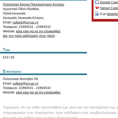
Google Cale
Πολιτιστικό Κέντρο Πανεπιστημίου Κύπρου
Yahoo! Cale
Αρχοντικό Οδού Αξιοθέας
Παλιά Λευκωσία
iCal (
downl
Λευκωσία
,
Λευκωσία
Κύπρος
Email:
culture@ucy.ac.cy
Τηλέφωνο: 22894531 - 22894532
Website:
κάνε κλικ για να την επισκεφθείς
Δες τον χώρο εκδήλωσης στον χάρτη
Τιμη
€10 / €5
Επικοινωνια
Πολιτιστικό Φεστιβάλ ΠΚ
Email:
culture@ucy.ac.cy
Τηλέφωνο: 22894531 - 22894532
Website:
κάνε κλικ για να την επισκεφθείς
Σημείωση: Αν και κάθε προσπάθεια έχει γίνει για την εξασφάλιση της 
πληροφοριών που παρέχονται, πριν ταξιδέψετε σας συμβουλεύουμε ν
στοιχεία της εκδήλωσης με τους διοργανωτές.