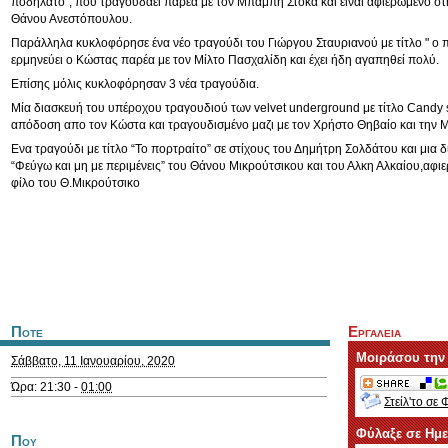
ποδήλατο", που τραγουδάει παρέα με τον Μπάμπη Στόκα και είναι αφιερωμένο στ
Θάνου Ανεστόπουλου.
Παράλληλα κυκλοφόρησε ένα νέο τραγούδι του Γιώργου Σταυριανού με τίτλο " ο 
ερμηνεύει ο Κώστας παρέα με τον Μίλτο Πασχαλίδη και έχει ήδη αγαπηθεί πολύ.
Επίσης μόλις κυκλοφόρησαν 3 νέα τραγούδια.
Μία διασκευή του υπέροχου τραγουδιού των velvet underground με τίτλο Candy 
απόδοση απο τον Κώστα και τραγουδισμένο μαζι με τον Χρήστο Θηβαίο και την 
Ενα τραγούδι με τίτλο “Το πορτραίτο” σε στίχους του Δημήτρη Σολδάτου και μια
“Φεύγω και μη με περιμένεις” του Θάνου Μικρούτσικου και του Αλκη Αλκαίου,αφ
φίλο του Θ.Μικρούτσικο
Ποτε
Εργαλεια
Μοιράσου την
Σάββατο, 11 Ιανουαρίου, 2020
Ώρα: 21:30 -
01:00
Στείλ'το σε 
Φύλαξε σε Ημ
Που