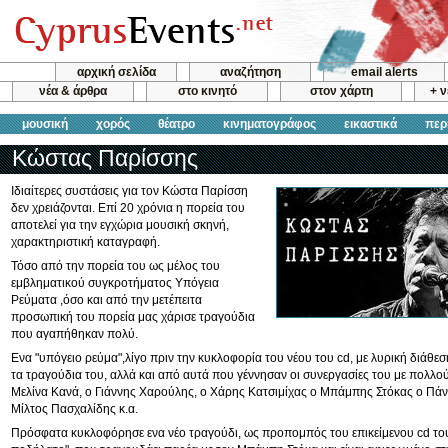
αρχική σελίδα
αναζήτηση
email alerts
νέα & άρθρα
στο κινητό
στον χάρτη
+ 
μουσική
χορός
θέατρο
κινηματογράφος
εικαστικά
περ
Κώστας Παρίσσης
Ιδιαίτερες συστάσεις για τον Κώστα Παρίσση
δεν χρειάζονται. Επί 20 χρόνια η πορεία του
αποτελεί για την εγχώρια μουσική σκηνή,
χαρακτηριστική καταγραφή.
Τόσο από την πορεία του ως μέλος του
εμβληματικού συγκροτήματος Υπόγεια
Ρεύματα ,όσο και από την μετέπειτα
προσωπική του πορεία μας χάρισε τραγούδια
που αγαπήθηκαν πολύ.
Ενα "υπόγειο ρεύμα",λίγο πριν την κυκλοφορία του νέου του cd, με λυρική διάθε
τα τραγούδια του, αλλά και από αυτά που γέννησαν οι συνεργασίες του με πολλο
Μελίνα Κανά, ο Γιάννης Χαρούλης, ο Χάρης Κατσιμίχας ο Μπάμπης Στόκας ο Πά
Μίλτος Πασχαλίδης κ.α.
Πρόσφατα κυκλοφόρησε ενα νέο τραγούδι, ως προπομπός του επικείμενου cd του 