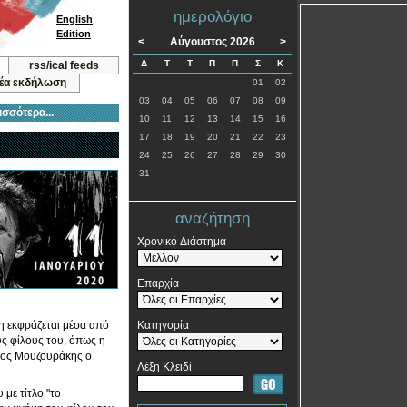
ημερολόγιο
English
Edition
<
Αύγουστος 2026
>
Δ
Τ
Τ
Π
Π
Σ
Κ
rss/ical feeds
νέα εκδήλωση
01
02
03
04
05
06
07
08
09
ισσότερα...
10
11
12
13
14
15
16
17
18
19
20
21
22
23
24
25
26
27
28
29
30
31
αναζήτηση
Χρονικό Διάστημα
Επαρχία
ση εκφράζεται μέσα από
Κατηγορία
ύς φίλους του, όπως η
νος Μουζουράκης ο
Λέξη Κλειδί
με τίτλο "το