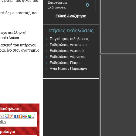
ην μνήμη του φίλου του
Επερχόμενες
0
Εκδηλώσεις
παλιός μου εαυτός", που
Ειδική Αναζήτηση
ετήσιες εκδηλώσεις
says σε ελληνική
Μαρία Λούκα.
Παγκύπριες εκδηλώσεις
Εκδηλώσεις Λευκωσίας
 διασκευή του υπέροχου
ιερωμένο στον αγαπημένο
Εκδηλώσεις Λεμεσού
Εκδηλώσεις Λάρνακας
Εκδηλώσεις Πάφου
Αγία Νάπα / Παραλίμνι
 Εκδήλωση
Φίλο
ερολόγιο