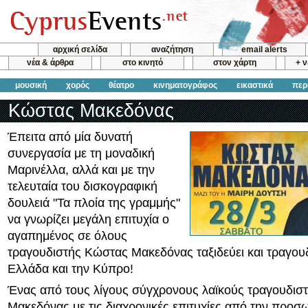
αρχική σελίδα
αναζήτηση
email alerts
νέα & άρθρα
στο κινητό
στον χάρτη
+ 
μουσική
χορός
θέατρο
κινηματογράφος
εικαστικά
περ
Κώστας Μακεδόνας
Έπειτα από μία δυνατή
συνεργασία με τη μοναδική
Μαρινέλλα, αλλά και με την
τελευταία του δισκογραφική
δουλειά "Τα πλοία της γραμμής"
να γνωρίζει μεγάλη επιτυχία ο
αγαπημένος σε όλους
τραγουδιστής Κώστας Μακεδόνας ταξιδεύει και τραγου
Ελλάδα και την Κύπρο!
Ένας από τους λίγους σύγχρονους λαϊκούς τραγουδισ
Μακεδόνας με τις διαχρονικές επιτυχίες από την προσ