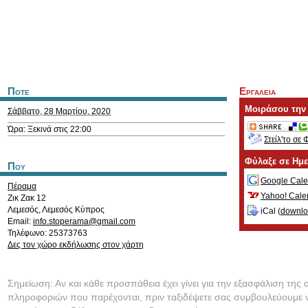
Ποτε
Εργαλεια
Μοιράσου την
Σάββατο, 28 Μαρτίου, 2020
Ώρα: Ξεκινά στις 22:00
Στείλ'το σε 
Φύλαξε σε Ημ
Που
Google Cale
Πέραμα
Yahoo! Cale
Ζικ Ζακ 12
Λεμεσός
,
Λεμεσός
Κύπρος
iCal (
downl
Email:
info.stoperama@gmail.com
Τηλέφωνο: 25373763
Δες τον χώρο εκδήλωσης στον χάρτη
Σημείωση: Αν και κάθε προσπάθεια έχει γίνει για την εξασφάλιση της 
πληροφοριών που παρέχονται, πριν ταξιδέψετε σας συμβουλεύουμε ν