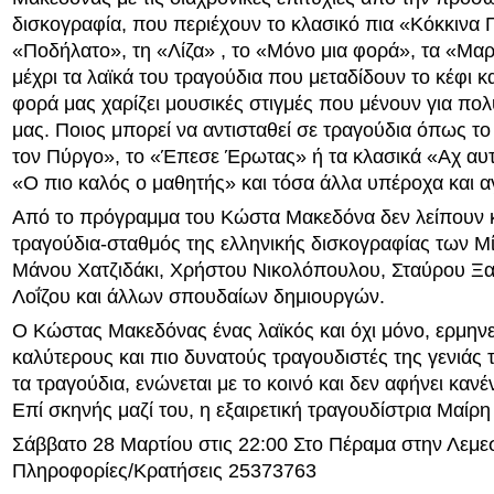
δισκογραφία, που περιέχουν το κλασικό πια «Κόκκινα Γ
«Ποδήλατο», τη «Λίζα» , το «Μόνο μια φορά», τα «Μαρ
μέχρι τα λαϊκά του τραγούδια που μεταδίδουν το κέφι κα
φορά μας χαρίζει μουσικές στιγμές που μένουν για πολ
μας. Ποιος μπορεί να αντισταθεί σε τραγούδια όπως τ
τον Πύργο», το «Έπεσε Έρωτας» ή τα κλασικά «Αχ αυτ
«Ο πιο καλός ο μαθητής» και τόσα άλλα υπέροχα και 
Από το πρόγραμμα του Κώστα Μακεδόνα δεν λείπουν κ
τραγούδια-σταθμός της ελληνικής δισκογραφίας των 
Μάνου Χατζιδάκι, Χρήστου Νικολόπουλου, Σταύρου Ξ
Λοΐζου και άλλων σπουδαίων δημιουργών.
Ο Κώστας Μακεδόνας ένας λαϊκός και όχι μόνο, ερμην
καλύτερους και πιο δυνατούς τραγουδιστές της γενιάς 
τα τραγούδια, ενώνεται με το κοινό και δεν αφήνει καν
Επί σκηνής μαζί του, η εξαιρετική τραγουδίστρια Μαίρ
Σάββατο 28 Μαρτίου στις 22:00 Στο Πέραμα στην Λεμε
Πληροφορίες/Κρατήσεις 25373763