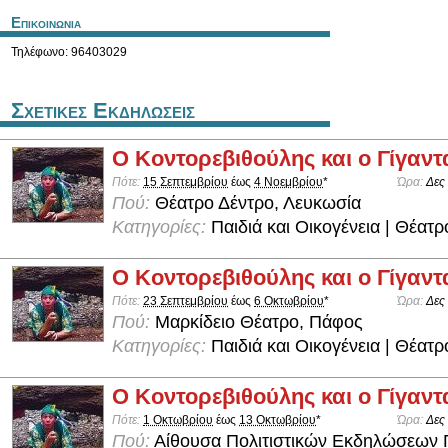
Επικοινωνια
Τηλέφωνο: 96403029
Σχετικες Εκδηλωσεις
Ο Κοντορεβιθούλης και ο Γίγαν
Πότε:
15 Σεπτεμβρίου
έως
4 Νοεμβρίου
*
Ώρα:
Δες
Πού:
Θέατρο Δέντρο, Λευκωσία
Κατηγορίες:
Παιδιά και Οικογένεια | Θέατρ
Ο Κοντορεβιθούλης και ο Γίγαν
Πότε:
23 Σεπτεμβρίου
έως
6 Οκτωβρίου
*
Ώρα:
Δες
Πού:
Μαρκίδειο Θέατρο, Πάφος
Κατηγορίες:
Παιδιά και Οικογένεια | Θέατρ
Ο Κοντορεβιθούλης και ο Γίγαν
Πότε:
1 Οκτωβρίου
έως
13 Οκτωβρίου
*
Ώρα:
Δες
Πού:
Αίθουσα Πολιτιστικών Εκδηλώσεων