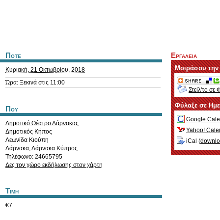
Ποτε
Εργαλεια
Μοιράσου την
Κυριακή, 21 Οκτωβρίου, 2018
Ώρα: Ξεκινά στις 11:00
Στείλ'το σε 
Φύλαξε σε Ημ
Που
Google Cale
Δημοτικό Θέατρο Λάρνακας
Yahoo! Cale
Δημοτικός Κήπος
Λεωνίδα Κιούπη
iCal (
downl
Λάρνακα
,
Λάρνακα
Κύπρος
Τηλέφωνο: 24665795
Δες τον χώρο εκδήλωσης στον χάρτη
Τιμη
€7