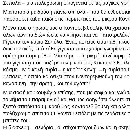
Σεπόλα – μια πολύχρωμη οικογένεια με τις μαγικές γρ
Μια ιστορία με δράση πάνω απ’ όλα - που θα ενθουσιάσ
παρασύρει κάθε παιδί στις περιπέτειες του μικρού Κον
Μόνο που ο ήρωας μας ο Κοντορεβιθούλης θα χρειαστε
όλων των παιδιών ώστε να νικήσει και να ‘’ αποτρελάνει
Γίγαντα τον κύριο Σεπόλα. Ένας αστείος συμπαθητικός
διαφορετικός από κάθε γίγαντα που έχουμε γνωρίσει 
αμέτρητα παραμύθια. Μια κόρη … η μικρή πανέμορφη 
του γίγαντα) που μαζί με τον μικρό μας Κοντορεβιθού
κόσμο . Μια καλή κυρία – η κυρία ‘’Καλή’’ – η κυρία του
Σεπόλα, η οποία θα δείξει στον Κοντορεβιθούλη τον δ
καλοσύνη , την αρετή , και την αγάπη!
Μια σοφή κουκουβάγια επίσης, που με σοφία και γνώσει
το νήμα του παραμυθιού και θα μας οδηγήσει άλλοτε σ
ζεστό σπιτάκι του μικρού μας Κοντορεβιθούλη και άλλο
πολύχρωμο σπίτι του Γίγαντα Σεπόλα με τις τεράστιες
μπότες του.
Η διασκευή – σενάριο , οι στίχοι τραγουδιών και η σκ