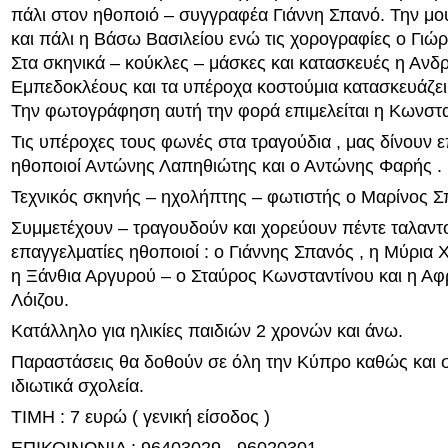
πάλι στον ηθοποιό – συγγραφέα Γιάννη Σπανό. Την μο
και πάλι η Βάσω Βασιλείου ενώ τις χορογραφίες ο Γιώ
Στα σκηνικά – κούκλες – μάσκες και κατασκευές η Ανδ
Εμπεδοκλέους και τα υπέροχα κοστούμια κατασκευάζει
Την φωτογράφηση αυτή την φορά επιμελείται η Κωνστα
Τις υπέροχες τους φωνές στα τραγούδια , μας δίνουν ε
ηθοποιοί Αντώνης Λαπηθιώτης και ο Αντώνης Φαρής .
Τεχνικός σκηνής – ηχολήπτης – φωτιστής ο Μαρίνος Σ
Συμμετέχουν – τραγουδούν και χορεύουν πέντε ταλαντ
επαγγελματίες ηθοποιοί : ο Γιάννης Σπανός , η Μύρια
η Ξάνθια Αργυρού – ο Σταύρος Κωνσταντίνου και η Α
Λόιζου.
Κατάλληλο για ηλικίες παιδιών 2 χρονών και άνω.
Παραστάσεις θα δοθούν σε όλη την Κύπρο καθώς και σ
ιδιωτικά σχολεία.
ΤΙΜΗ : 7 ευρώ ( γενική είσοδος )