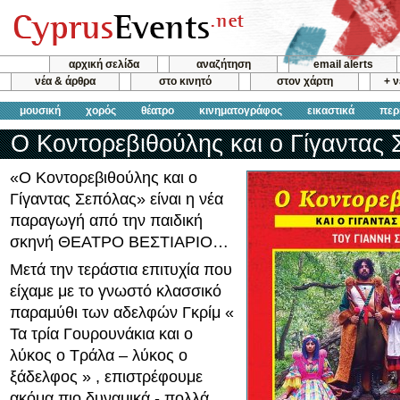
αρχική σελίδα
αναζήτηση
email alerts
νέα & άρθρα
στο κινητό
στον χάρτη
+ 
μουσική
χορός
θέατρο
κινηματογράφος
εικαστικά
περ
Ο Κοντορεβιθούλης και ο Γίγαντας
«Ο Κοντορεβιθούλης και ο
Γίγαντας Σεπόλας» είναι η νέα
παραγωγή από την παιδική
σκηνή ΘΕΑΤΡΟ ΒΕΣΤΙΑΡΙΟ…
Μετά την τεράστια επιτυχία που
είχαμε με το γνωστό κλασσικό
παραμύθι των αδελφών Γκρίμ «
Τα τρία Γουρουνάκια και ο
λύκος ο Τράλα – λύκος ο
ξάδελφος » , επιστρέφουμε
ακόμα πιο δυναμικά - πολλά