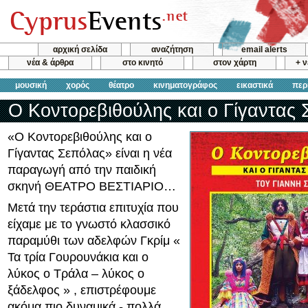
αρχική σελίδα
αναζήτηση
email alerts
νέα & άρθρα
στο κινητό
στον χάρτη
+ 
μουσική
χορός
θέατρο
κινηματογράφος
εικαστικά
περ
Ο Κοντορεβιθούλης και ο Γίγαντας
«Ο Κοντορεβιθούλης και ο
Γίγαντας Σεπόλας» είναι η νέα
παραγωγή από την παιδική
σκηνή ΘΕΑΤΡΟ ΒΕΣΤΙΑΡΙΟ…
Μετά την τεράστια επιτυχία που
είχαμε με το γνωστό κλασσικό
παραμύθι των αδελφών Γκρίμ «
Τα τρία Γουρουνάκια και ο
λύκος ο Τράλα – λύκος ο
ξάδελφος » , επιστρέφουμε
ακόμα πιο δυναμικά - πολλά