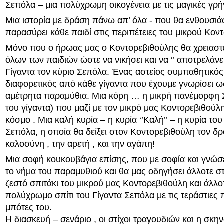
Σεπόλα – μια πολύχρωμη οικογένεια με τις μαγικές γρ
Μια ιστορία με δράση πάνω απ’ όλα - που θα ενθουσιάσ
παρασύρει κάθε παιδί στις περιπέτειες του μικρού Κον
Μόνο που ο ήρωας μας ο Κοντορεβιθούλης θα χρειαστε
όλων των παιδιών ώστε να νικήσει και να ‘’ αποτρελάνει
Γίγαντα τον κύριο Σεπόλα. Ένας αστείος συμπαθητικός
διαφορετικός από κάθε γίγαντα που έχουμε γνωρίσει 
αμέτρητα παραμύθια. Μια κόρη … η μικρή πανέμορφη 
του γίγαντα) που μαζί με τον μικρό μας Κοντορεβιθού
κόσμο . Μια καλή κυρία – η κυρία ‘’Καλή’’ – η κυρία του
Σεπόλα, η οποία θα δείξει στον Κοντορεβιθούλη τον δ
καλοσύνη , την αρετή , και την αγάπη!
Μια σοφή κουκουβάγια επίσης, που με σοφία και γνώσει
το νήμα του παραμυθιού και θα μας οδηγήσει άλλοτε σ
ζεστό σπιτάκι του μικρού μας Κοντορεβιθούλη και άλλο
πολύχρωμο σπίτι του Γίγαντα Σεπόλα με τις τεράστιες
μπότες του.
Η διασκευή – σενάριο , οι στίχοι τραγουδιών και η σκ