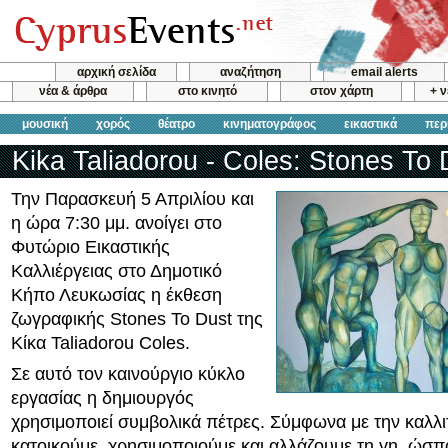
αρχική σελίδα
αναζήτηση
email alerts
νέα & άρθρα
στο κινητό
στον χάρτη
+ 
μουσική
χορός
θέατρο
κινηματογράφος
εικαστικά
περ
Kika Taliadorou - Coles: Stones To 
Την Παρασκευή 5 Απριλίου και
η ώρα 7:30 μμ. ανοίγει στο
Φυτώριο Εικαστικής
Καλλιέργειας στο Δημοτικό
Κήπο Λευκωσίας η έκθεση
ζωγραφικής Stones To Dust της
Κίκα Taliadorou Coles.
Σε αυτό τον καινούργιο κύκλο
εργασίας η δημιουργός
χρησιμοποιεί συμβολικά πέτρες. Σύμφωνα με την καλλι
κατοικούμε, χρησιμοποιούμε και αλλάζουμε τη γη, ώσπ