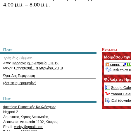
4.00 μ.μ. – 8.00 μ.μ.
Ποτε
Εργαλεια
Μοιράσου την
Τρίτη έως Σάββατο
Από:
Παρασκευή, 5 Απριλίου, 2019
Μέχρι:
Παρασκευή, 19 Απριλίου, 2019
Στείλ'το σε 
Ώρα: Δες Περιγραφή
Φύλαξε σε Ημ
(δες τις ημερομηνίες)
Google Cale
Yahoo! Cale
Που
iCal (
downl
Φυτώριο Εικαστικής Καλλιέργειας
Νεχρού 2
Δημοτικός Κήπος Λευκωσίας
Λευκωσία
,
Λευκωσία
1102
,
Κύπρος
Email:
vartcy@gmail.com