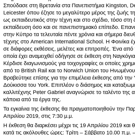
Σπούδασε στη Βρετανία στα Πανεπιστήμια Kingston, De
Leicester όπου έζησε το μεγαλύτερο μέρος της ζωής τ
ως εκπαιδευτικός στην τέχνη και στο σχέδιο, τόσο στη
εκπαίδευση όσο και σε πανεπιστημιακό επίπεδο. Επαν
στην Κύπρο τα τελευταία πέντε χρὀνια και σήμερα διευ
τέχνης στο American International School. H Φοινίκα έχ
σε διάφορες εκθέσεις, μελέτες και επιτροπές. Ένα από
οποία έχει αναμειχθεί οδήγησε σε έκθεση στη Ναγκόγια
Κέρδισε διαγωνισμούς για τοιχογραφίες οι οποίες χρη
από το British Rail και το Norwich Union του Ηνωμένου
Βραβεύτηκε επίσης για την επιμέλεια έκθεσης από την
Δούκισσα του York. Επιπλέον ο διάσημος και καταξιωμ
καλλιτέχνης Peter Gabriel αναγνώρισε το ταλέντο της 
κάποια από τα έργα της.
Τα εγκαίνια της έκθεσης θα πραγματοποιηθούν την Πα
Απριλίου 2019, στις 7:30 μ.μ.
Η έκθεση θα διαρκέσει μέχρι τις 19 Απριλίου 2019 και θ
κατά τις ακόλουθες ώρες: Τρίτη – Σάββατο 10.00 π.μ. – 