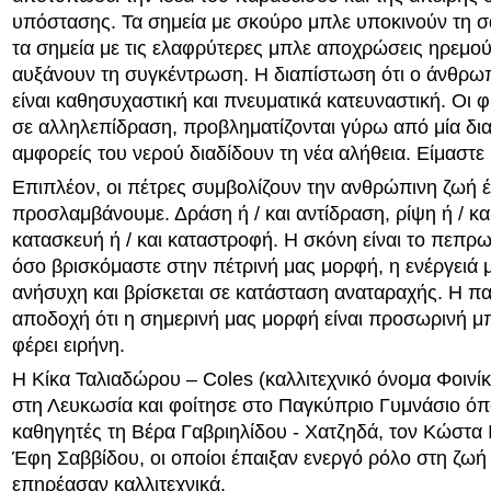
υπόστασης. Τα σημεία με σκούρο μπλε υποκινούν τη 
τα σημεία με τις ελαφρύτερες μπλε αποχρώσεις ηρεμού
αυξάνουν τη συγκέντρωση. Η διαπίστωση ότι ο άνθρωπ
είναι καθησυχαστική και πνευματικά κατευναστική. Οι φ
σε αλληλεπίδραση, προβληματίζονται γύρω από μία δι
αμφορείς του νερού διαδίδουν τη νέα αλήθεια. Είμαστε
Επιπλέον, οι πέτρες συμβολίζουν την ανθρώπινη ζωή 
προσλαμβάνουμε. Δράση ή / και αντίδραση, ρίψη ή / κα
κατασκευή ή / και καταστροφή. Η σκόνη είναι το πεπρ
όσο βρισκόμαστε στην πέτρινή μας μορφή, η ενέργειά μ
ανήσυχη και βρίσκεται σε κατάσταση αναταραχής. Η π
αποδοχή ότι η σημερινή μας μορφή είναι προσωρινή μ
φέρει ειρήνη.
Η Κίκα Ταλιαδώρου – Coles (καλλιτεχνικό όνομα Φοινί
στη Λευκωσία και φοίτησε στο Παγκύπριο Γυμνάσιο όπ
καθηγητές τη Βέρα Γαβριηλίδου - Χατζηδά, τον Κώστα Ι
Έφη Σαββίδου, οι οποίοι έπαιξαν ενεργό ρόλο στη ζωή 
επηρέασαν καλλιτεχνικά.