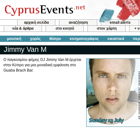
αρχική σελίδα
αναζήτηση
email alerts
νέα & άρθρα
στο κινητό
στον χάρτη
+ 
μουσική
χορός
θέατρο
κινηματογράφος
εικαστικά
περ
Jimmy Van M
O παγκοσμίου φήμης DJ Jimmy Van M έρχεται
στην Κύπρο για μια μοναδική εμφάνιση στο
Guaba Brach Bar.