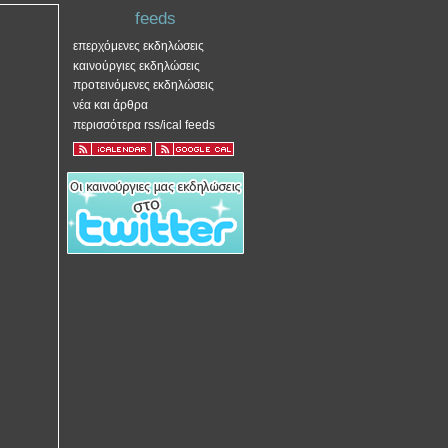
feeds
επερχόμενες εκδηλώσεις
καινούργιες εκδηλώσεις
προτεινόμενες εκδηλώσεις
νέα και άρθρα
περισσότερα rss/ical feeds