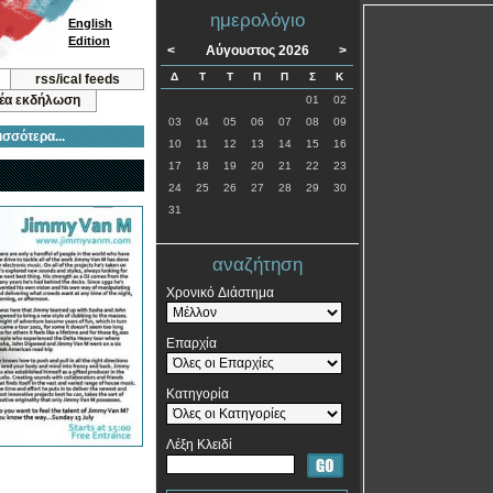
ημερολόγιο
English
Edition
<
Αύγουστος 2026
>
Δ
Τ
Τ
Π
Π
Σ
Κ
rss/ical feeds
νέα εκδήλωση
01
02
03
04
05
06
07
08
09
ισσότερα...
10
11
12
13
14
15
16
17
18
19
20
21
22
23
24
25
26
27
28
29
30
31
αναζήτηση
Χρονικό Διάστημα
Επαρχία
Κατηγορία
Λέξη Κλειδί