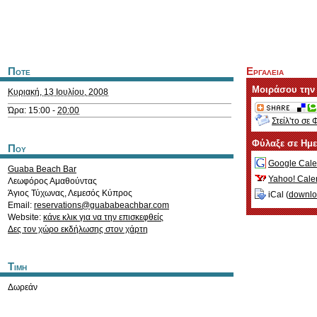
Ποτε
Εργαλεια
Μοιράσου την
Κυριακή, 13 Ιουλίου, 2008
Ώρα: 15:00 -
20:00
Στείλ'το σε 
Φύλαξε σε Ημ
Που
Google Cale
Guaba Beach Bar
Yahoo! Cale
Λεωφόρος Αμαθούντας
Άγιος Τύχωνας
,
Λεμεσός
Κύπρος
iCal (
downl
Email:
reservations@guababeachbar.com
Website:
κάνε κλικ για να την επισκεφθείς
Δες τον χώρο εκδήλωσης στον χάρτη
Τιμη
Δωρεάν