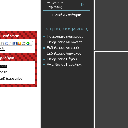
Επερχόμενες
0
Εκδηλώσεις
Ειδική Αναζήτηση
ετήσιες εκδηλώσεις
 Εκδήλωση
Παγκύπριες εκδηλώσεις
Εκδηλώσεις Λευκωσίας
Εκδηλώσεις Λεμεσού
Φίλο
Εκδηλώσεις Λάρνακας
ερολόγιο
Εκδηλώσεις Πάφου
Αγία Νάπα / Παραλίμνι
ndar
ndar
oad
) (
subscribe
)