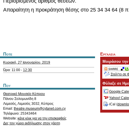
Περιορισμένος αριθμός θέσεων.
Απαραίτητη η προκράτηση θέσης στο 25 34 34 64 (8 π.μ
Ποτε
Εργαλεια
Μοιράσου την
Κυριακή, 27 Ιανουαρίου, 2019
Ώρα: 11:00 -
12:30
Στείλ'το σε 
Φύλαξε σε Ημ
Που
Google Cale
Θεατρικό Μουσείο Κύπρου
Yahoo! Cale
Πάνου Σολομωνίδη 8
Λεμεσός
,
Λεμεσός
3032
,
Κύπρος
iCal (
downl
Email:
theatre.museum@cytanet.com.cy
Τηλέφωνο: 25343464
Website:
κάνε κλικ για να την επισκεφθείς
Δες τον χώρο εκδήλωσης στον χάρτη