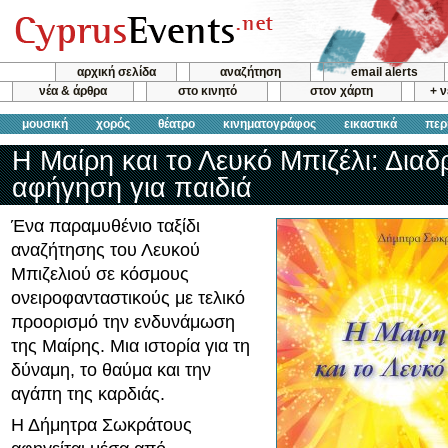
αρχική σελίδα
αναζήτηση
email alerts
νέα & άρθρα
στο κινητό
στον χάρτη
+ 
μουσική
χορός
θέατρο
κινηματογράφος
εικαστικά
περ
Η Μαίρη και το Λευκό Μπιζέλι: Διαδ
αφήγηση για παιδιά
Ένα παραμυθένιο ταξίδι
αναζήτησης του Λευκού
Μπιζελιού σε κόσμους
ονειροφανταστικούς με τελικό
προορισμό την ενδυνάμωση
της Μαίρης. Μια ιστορία για τη
δύναμη, το θαύμα και την
αγάπη της καρδιάς.
Η Δήμητρα Σωκράτους