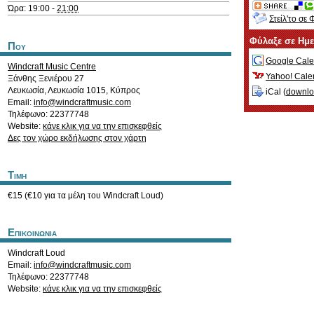
Ώρα: 19:00 -
21:00
Στείλ'το σε 
Φύλαξε σε Ημ
Που
Google Cale
Windcraft Music Centre
Yahoo! Cale
Ξάνθης Ξενιέρου 27
Λευκωσία
,
Λευκωσία
1015
,
Κύπρος
iCal (
downl
Email:
info@windcraftmusic.com
Τηλέφωνο: 22377748
Website:
κάνε κλικ για να την επισκεφθείς
Δες τον χώρο εκδήλωσης στον χάρτη
Τιμη
€15 (€10 για τα μέλη του Windcraft Loud)
Επικοινωνια
Windcraft Loud
Email:
info@windcraftmusic.com
Τηλέφωνο: 22377748
Website:
κάνε κλικ για να την επισκεφθείς