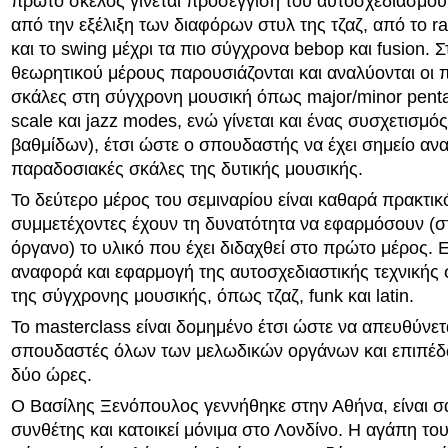
πρώτο σκέλος γίνεται προσέγγιση του αυτοσχεδιασμού
από την εξέλιξη των διαφόρων στυλ της τζαζ, από το ra
και το swing μέχρι τα πιο σύγχρονα bebop και fusion. Σ
θεωρητικού μέρους παρουσιάζονται και αναλύονται οι π
σκάλες στη σύγχρονη μουσική όπως major/minor penta
scale και jazz modes, ενώ γίνεται και ένας συσχετισμό
βαθμίδων), έτσι ώστε ο σπουδαστής να έχει σημείο ανα
παραδοσιακές σκάλες της δυτικής μουσικής.
Το δεύτερο μέρος του σεμιναρίου είναι καθαρά πρακτικό
συμμετέχοντες έχουν τη δυνατότητα να εφαρμόσουν (στ
όργανο) το υλικό που έχει διδαχθεί στο πρώτο μέρος. Ε
αναφορά και εφαρμογή της αυτοσχεδιαστικής τεχνικής 
της σύγχρονης μουσικής, όπως τζαζ, funk και latin.
Το masterclass είναι δομημένο έτσι ώστε να απευθύνετ
σπουδαστές όλων των μελωδικών οργάνων και επιπέδω
δύο ώρες.
Ο Βασίλης Ξενόπουλος γεννήθηκε στην Αθήνα, είναι 
συνθέτης και κατοικεί μόνιμα στο Λονδίνο. Η αγάπη του