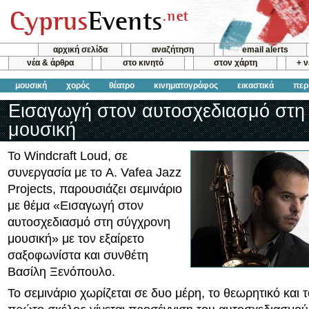
αρχική σελίδα
αναζήτηση
email alerts
νέα & άρθρα
στο κινητό
στον χάρτη
+ 
μουσική
χορός
θέατρο
κινηματογράφος
εικαστικά
περ
Εισαγωγή στον αυτοσχεδιασμό στη
μουσική
Το Windcraft Loud, σε
συνεργασία με το A. Vafea Jazz
Projects, παρουσιάζει σεμινάριο
με θέμα «Εισαγωγή στον
αυτοσχεδιασμό στη σύγχρονη
μουσική» με τον εξαίρετο
σαξοφωνίστα και συνθέτη
Βασίλη Ξενόπουλο.
Το σεμινάριο χωρίζεται σε δυο μέρη, το θεωρητικό και τ