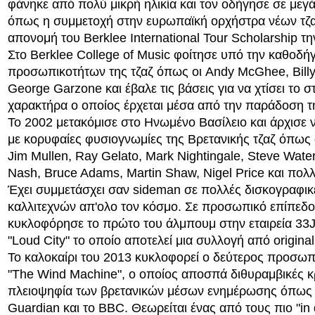
φάνηκε από πολύ μικρή ηλικία και τον οδήγησε σε μεγά
όπως η συμμετοχή στην ευρωπαϊκή ορχήστρα νέων τζ
απονομή του Berklee International Tour Scholarship την 
Στο Berklee College of Music φοίτησε υπό την καθοδη
προσωπικοτήτων της τζαζ όπως οι Andy McGhee, Billy
George Garzone και έβαλε τις βάσεις για να χτίσει το στ
χαρακτήρα ο οποίος έρχεται μέσα από την παράδοση τ
Το 2002 μετακόμισε στο Ηνωμένο Βασίλειο και άρχισε 
με κορυφαίες φυσιογνωμίες της Βρετανικής τζαζ όπως
Jim Mullen, Ray Gelato, Mark Nightingale, Steve Wat
Nash, Bruce Adams, Martin Shaw, Nigel Price και πολλο
Έχει συμμετάσχει σαν sideman σε πολλές δισκογραφικε
καλλιτεχνών απ'ολο τον κόσμο. Σε προσωπικό επίπεδο
κυκλοφόρησε το πρώτο του άλμπουμ στην εταιρεία 33Ja
"Loud City" το οποίο αποτελεί μια συλλογή από original
Το καλοκαίρι του 2013 κυκλοφορεί ο δεύτερος προσωπι
"The Wind Machine", ο οποίος αποσπά διθυραμβικές κρι
πλειοψηφία των βρετανικών μέσων ενημέρωσης όπως 
Guardian και το BBC. Θεωρείται ένας από τους πιο "i