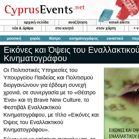
αρχική σελίδα
αναζήτηση
email alerts
νέα & άρθρα
στο κινητό
στον χάρτη
+ 
μουσική
χορός
θέατρο
κινηματογράφος
εικαστικά
περ
Εικόνες και Όψεις του Εναλλακτικο
Κινηματογράφου
Οι Πολιτιστικές Υπηρεσίες του
Υπουργείου Παιδείας και Πολιτισμού
διοργανώνουν για έβδομη συνεχή
χρονιά, σε συνεργασία με το «Θέατρο
Ένα» και τη Brave New Culture, το
Φεστιβάλ Εναλλακτικού
Κινηματογράφου, με τίτλο «Εικόνες και
Όψεις του Εναλλακτικού
Κινηματογράφου».