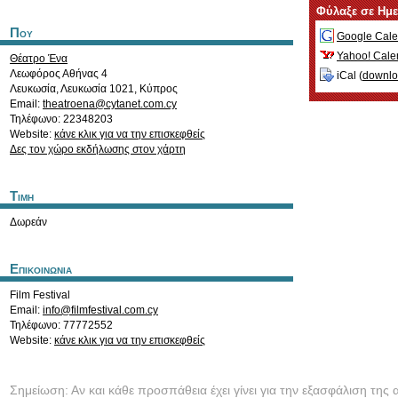
Φύλαξε σε Ημ
Που
Google Cale
Yahoo! Cale
Θέατρο Ένα
Λεωφόρος Αθήνας 4
iCal (
downl
Λευκωσία
,
Λευκωσία
1021
,
Κύπρος
Email:
theatroena@cytanet.com.cy
Τηλέφωνο: 22348203
Website:
κάνε κλικ για να την επισκεφθείς
Δες τον χώρο εκδήλωσης στον χάρτη
Τιμη
Δωρεάν
Επικοινωνια
Film Festival
Email:
info@filmfestival.com.cy
Τηλέφωνο: 77772552
Website:
κάνε κλικ για να την επισκεφθείς
Σημείωση: Αν και κάθε προσπάθεια έχει γίνει για την εξασφάλιση της 