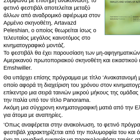
Σύμφωνα με επίσημη ανακοίνωση, το
φετινό φεστιβάλ αποτελείται μεταξύ
άλλων από αναδρομικό αφιέρωμα στον
Αρμένιο σκηνοθέτη, Artavazd
Peleshian, ο οποίος θεωρείται ίσως ο
τελευταίος μεγάλος καινοτόμος στο
κινηματογραφικό μοντάζ.
Το φεστιβάλ θα έχει παρουσίαση των μη-αφηγηματικών 
Αμερικανού πρωτοποριακού σκηνοθέτη και εικαστικού 
Emshwiller.
Θα υπάρχει επίσης πρόγραμμα με τίτλο ‘Ανακατανομή μι
οποίο αφορά τη διαχείριση του χρόνου στον κινηματογρ
επίκεντρο μια σειρά ταινιών μικρού μήκους της ομάδα
την Ιταλία υπό τον τίτλο Panorama.
Ακόμη μια σύγχρονη κινηματογραφική ματιά από την Ελ
για άτομα με αναπηρίες.
‘Οπως αναφέρεται στην ανακοίνωση, το φετινό πρόγρ
φεστιβάλ χαρακτηρίζεται από την πολυμορφία του και ό
έχει τη μοναδική ευκαιρία να παρακολουθήσει ταινίες 