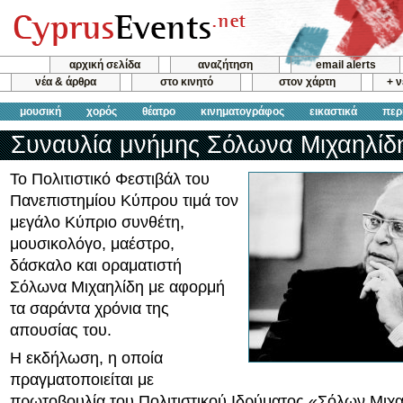
αρχική σελίδα
αναζήτηση
email alerts
νέα & άρθρα
στο κινητό
στον χάρτη
+ 
μουσική
χορός
θέατρο
κινηματογράφος
εικαστικά
περ
Συναυλία μνήμης Σόλωνα Μιχαηλίδ
Το Πολιτιστικό Φεστιβάλ του
Πανεπιστημίου Κύπρου τιμά τον
μεγάλο Κύπριο συνθέτη,
μουσικολόγο, μαέστρο,
δάσκαλο και οραματιστή
Σόλωνα Μιχαηλίδη με αφορμή
τα σαράντα χρόνια της
απουσίας του.
Η εκδήλωση, η οποία
πραγματοποιείται με
πρωτοβουλία του Πολιτιστικού Ιδρύματος «Σόλων Μιχαη