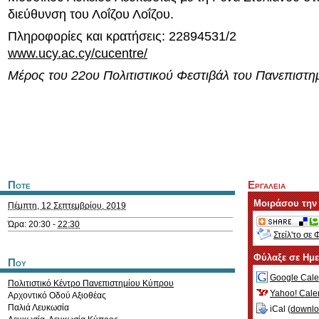
διεύθυνση του Λοΐζου Λοΐζου.
Πληροφορίες και κρατήσεις: 22894531/2
www.ucy.ac.cy/cucentre/
Μέρος του 22ου Πολιτιστικού Φεστιβάλ του Πανεπιστ
Ποτε
Εργαλεια
Μοιράσου την
Πέμπτη, 12 Σεπτεμβρίου, 2019
Ώρα: 20:30 -
22:30
Στείλ'το σε 
Φύλαξε σε Ημ
Που
Google Cale
Πολιτιστικό Κέντρο Πανεπιστημίου Κύπρου
Yahoo! Cale
Αρχοντικό Οδού Αξιοθέας
Παλιά Λευκωσία
iCal (
downl