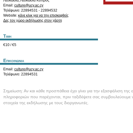
Λευκωσία
,
Λευκωσία
Κύπρος
Email:
culture@ucy.ac.cy
Τηλέφωνο: 22894531 - 22894532
Website:
κάνε κλικ για να την επισκεφθείς
Δες τον χώρο εκδήλωσης στον χάρτη
Τιμη
€10 / €5
Επικοινωνια
Email:
culture@ucy.ac.cy
Τηλέφωνο: 22894531
Σημείωση: Αν και κάθε προσπάθεια έχει γίνει για την εξασφάλιση της 
πληροφοριών που παρέχονται, πριν ταξιδέψετε σας συμβουλεύουμε ν
στοιχεία της εκδήλωσης με τους διοργανωτές.