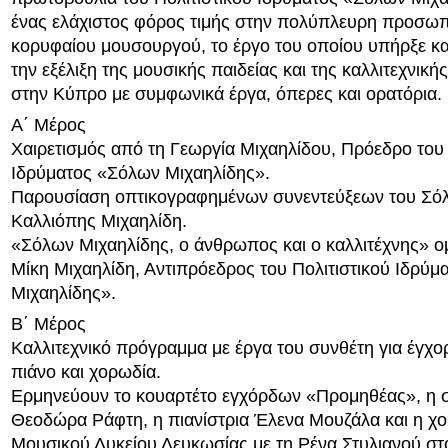
ένας ελάχιστος φόρος τιμής στην πολύπλευρη προσωπ
κορυφαίου μουσουργού, το έργο του οποίου υπήρξε κα
την εξέλιξη της μουσικής παιδείας και της καλλιτεχνικ
στην Κύπρο με συμφωνικά έργα, όπερες και ορατόρια.
Α΄ Μέρος
Χαιρετισμός από τη Γεωργία Μιχαηλίδου, Πρόεδρο του 
Ιδρύματος «Σόλων Μιχαηλίδης».
Παρουσίαση οπτικογραφημένων συνεντεύξεων του Σόλ
Καλλιόπης Μιχαηλίδη.
«Σόλων Μιχαηλίδης, ο άνθρωπος και ο καλλιτέχνης» ομ
Μίκη Μιχαηλίδη, Αντιπρόεδρος του Πολιτιστικού Ιδρύ
Μιχαηλίδης».
Β΄ Μέρος
Καλλιτεχνικό πρόγραμμα με έργα του συνθέτη για έγχο
πιάνο και χορωδία.
Ερμηνεύουν το κουαρτέτο εγχόρδων «Προμηθέας», η
Θεοδώρα Ράφτη, η πιανίστρια Έλενα Μουζάλα και η χ
Μουσικού Λυκείου Λευκωσίας με τη Ρένα Στυλιανού στ