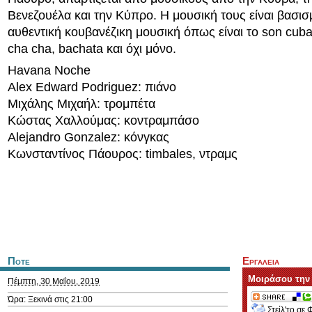
Βενεζουέλα και την Κύπρο. Η μουσική τους είναι βασισ
αυθεντική κουβανέζικη μουσική όπως είναι το son cuba
cha cha, bachata και όχι μόνο.
Havana Noche
Αlex Εdward Ρodriguez: πιάνο
Μιχάλης Μιχαήλ: τρομπέτα
Κώστας Χαλλούμας: κοντραμπάσο
Alejandro Gonzalez: κόνγκας
Κωνσταντίνος Πάουρος: timbales, ντραμς
Ποτε
Εργαλεια
Μοιράσου την
Πέμπτη, 30 Μαΐου, 2019
Ώρα: Ξεκινά στις 21:00
Στείλ'το σε 