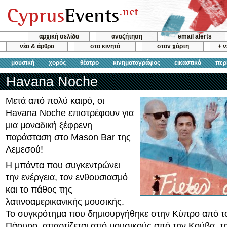
αρχική σελίδα
αναζήτηση
email alerts
νέα & άρθρα
στο κινητό
στον χάρτη
+ 
μουσική
χορός
θέατρο
κινηματογράφος
εικαστικά
περ
Havana Noche
Μετά από πολύ καιρό, οι
Havana Noche επιστρέφουν για
μια μοναδική ξέφρενη
παράσταση στο Mason Bar της
Λεμεσού!
Η μπάντα που συγκεντρώνει
την ενέργεια, τον ενθουσιασμό
και το πάθος της
λατινοαμερικανικής μουσικής.
Το συγκρότημα που δημιουργήθηκε στην Κύπρο από τ
Πάουρο, απαρτίζεται από μουσικούς από την Κούβα, τη