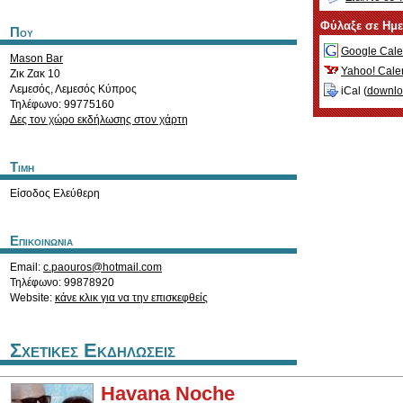
Φύλαξε σε Ημ
Που
Google Cale
Mason Bar
Yahoo! Cale
Ζικ Ζακ 10
Λεμεσός
,
Λεμεσός
Κύπρος
iCal (
downl
Τηλέφωνο: 99775160
Δες τον χώρο εκδήλωσης στον χάρτη
Τιμη
Είσοδος Ελεύθερη
Επικοινωνια
Email:
c.paouros@hotmail.com
Τηλέφωνο: 99878920
Website:
κάνε κλικ για να την επισκεφθείς
Σχετικες Εκδηλωσεις
Havana Noche