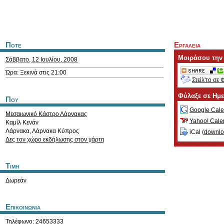
Ποτε
Εργαλεια
Μοιράσου την
Σάββατο, 12 Ιουλίου, 2008
Ώρα: Ξεκινά στις 21:00
Στείλ'το σε 
Φύλαξε σε Ημ
Που
Google Cale
Μεσαιωνικό Κάστρο Λάρνακας
Yahoo! Cale
Καμίλ Κενάν
Λάρνακα
,
Λάρνακα
Κύπρος
iCal (
downl
Δες τον χώρο εκδήλωσης στον χάρτη
Τιμη
Δωρεάν
Επικοινωνια
Τηλέφωνο: 24653333