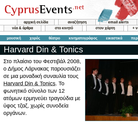
αρχική σελίδα
αναζήτηση
email alerts
νέα & άρθρα
στο κινητό
στον χάρτη
+ 
μουσική
χορός
θέατρο
κινηματογράφος
εικαστικά
περ
Harvard Din & Tonics
Στο πλαίσιο του Φεστιβάλ 2008,
ο Δήμος Λάρνακας παρουσιάζει
σε μια μοναδική συναυλία τους
Harvard Din & Tonics
. Το
φωνητικό σύνολο των 12
ατόμων ερμηνεύει τραγούδια με
ύφος τζαζ, χωρίς συνοδεία
οργάνων.