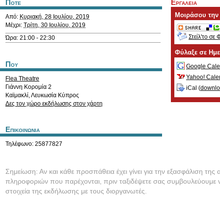
Ποτε
Εργαλεια
Μοιράσου την
Από:
Κυριακή, 28 Ιουλίου, 2019
Μέχρι:
Τρίτη, 30 Ιουλίου, 2019
Στείλ'το σε 
Ώρα: 21:00 - 22:30
Φύλαξε σε Ημ
Που
Google Cale
Yahoo! Cale
Flea Theatre
Γιάννη Κορομία 2
iCal (
downl
Καϊμακλί
,
Λευκωσία
Κύπρος
Δες τον χώρο εκδήλωσης στον χάρτη
Επικοινωνια
Τηλέφωνο: 25877827
Σημείωση: Αν και κάθε προσπάθεια έχει γίνει για την εξασφάλιση της 
πληροφοριών που παρέχονται, πριν ταξιδέψετε σας συμβουλεύουμε ν
στοιχεία της εκδήλωσης με τους διοργανωτές.