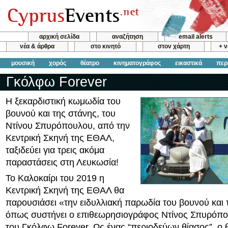
αρχική σελίδα
αναζήτηση
email alerts
νέα & άρθρα
στο κινητό
στον χάρτη
+ 
μουσική
χορός
θέατρο
κινηματογράφος
εικαστικά
περ
Γκόλφω Forever
Η ξεκαρδιστική κωμωδία του
βουνού και της στάνης, του
Ντίνου Σπυρόπουλου, από την
Κεντρική Σκηνή της ΕΘΑΛ,
ταξιδεύει για τρεις ακόμα
παραστάσεις στη Λευκωσία!
Το Καλοκαίρι του 2019 η
Κεντρική Σκηνή της ΕΘΑΛ θα
παρουσιάσει «την ειδυλλιακή παρωδία του βουνού και 
όπως συστήνει ο επιθεωρησιογράφος Ντίνος Σπυρόπο
του Γκόλφω Forever. Ως ένας “περιοδεύων θίασος”, ο 