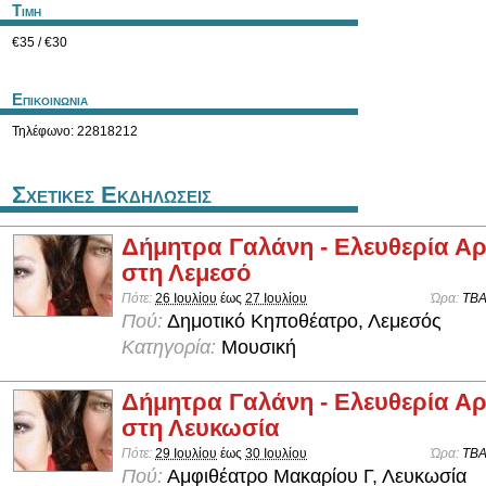
Τιμη
€35 / €30
Επικοινωνια
Τηλέφωνο: 22818212
Σχετικες Εκδηλωσεις
Δήμητρα Γαλάνη - Ελευθερία Α
στη Λεμεσό
Πότε:
26 Ιουλίου
έως
27 Ιουλίου
Ώρα:
TB
Πού:
Δημοτικό Κηποθέατρο, Λεμεσός
Κατηγορία:
Μουσική
Δήμητρα Γαλάνη - Ελευθερία Α
στη Λευκωσία
Πότε:
29 Ιουλίου
έως
30 Ιουλίου
Ώρα:
TB
Πού:
Αμφιθέατρο Μακαρίου Γ, Λευκωσία