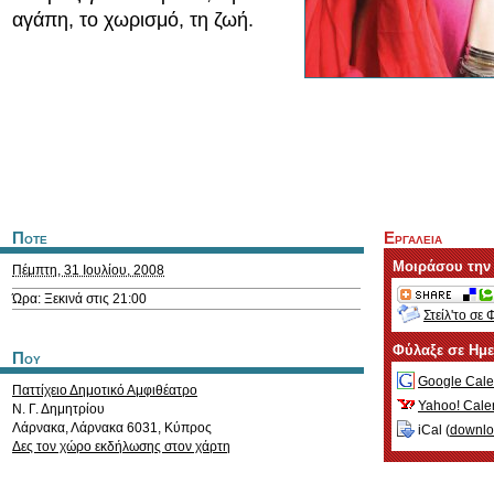
αγάπη, το χωρισμό, τη ζωή.
Ποτε
Εργαλεια
Μοιράσου την
Πέμπτη, 31 Ιουλίου, 2008
Ώρα: Ξεκινά στις 21:00
Στείλ'το σε 
Φύλαξε σε Ημ
Που
Google Cale
Παττίχειο Δημοτικό Αμφιθέατρο
Yahoo! Cale
Ν. Γ. Δημητρίου
Λάρνακα
,
Λάρνακα
6031
,
Κύπρος
iCal (
downl
Δες τον χώρο εκδήλωσης στον χάρτη