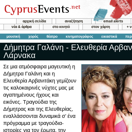
αρχική σελίδα
αναζήτηση
email alerts
νέα & άρθρα
στο κινητό
στον χάρτη
+ 
μουσική
χορός
θέατρο
κινηματογράφος
εικαστικά
περ
Δήμητρα Γαλάνη - Ελευθερία Αρβαν
Λάρνακα
Σε μια ατμόσφαιρα μαγευτική η
Δήμητρα Γαλάνη και η
Ελευθερία Αρβανιτάκη γεμίζουν
τις καλοκαιρινές νύχτες μας με
αγαπημένους ήχους και
εικόνες. Τραγούδια της
Δήμητρας και της Ελευθερίας,
εναλλάσσονται δυναμικά σ’ ένα
πρόγραμμα με τραγούδια-
ιστορίες για τον έρωτα, την