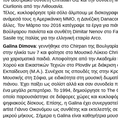
τον αυστριακό συνθέτη Christian Utz και την συνθέτη M
Ciurlionis από την Λιθουανία.
Τέλος, κυκλοφόρησε τρία σόλο άλμπουμ με δισκογραφικ
ανάμεσά τους η Αμερικάνικη MMO, η Δανέζικη Danacor
άλλες. Τον Μάρτιο του 2016 κατέγραψε τα έργα για πιά
Βούλγαρου πιανίστα και συνθέτη Dimitar Nenov στο Faz
Sasile της Ιταλίας για την ελληνική εταιρία Arco.
Galina Dimova
: γεννήθηκε στο Chirpan της Βουλγαρία
στην ηλικία των 7 και φοίτησε στο Μουσικό Λύκειο Chri
για χαρισματικά παιδιά. Aποφοίτησε από την Ακαδημία
Χορού και Εικαστικών Τεχνών στο Plovdiv με διάκριση
Εκπαίδευση (M.A.). Συνέχισε τις σπουδές της στην Κρ
Μουσικής στη Σόφια, με ειδικότητα στη μουσική δωματί
πιάνου. Έχει παίξει ως σολίστ αλλά και σαν συνοδεία π
ένα μεγάλο ρεπερτόριο. Το 1994, δημιούργησε το The Cl
οποίο παρουσιάστηκε σε διάφορες χώρες και κυκλοφόρ
ψηφιακούς δίσκους. Επίσης, η Galina έχει συνεργαστεί
artist Γιάννο Οικονόμου ως συνθέτης και εκτελεστής σε
μικρού μήκους. Σήμερα η Galina είναι καθηγήτρια μουσ