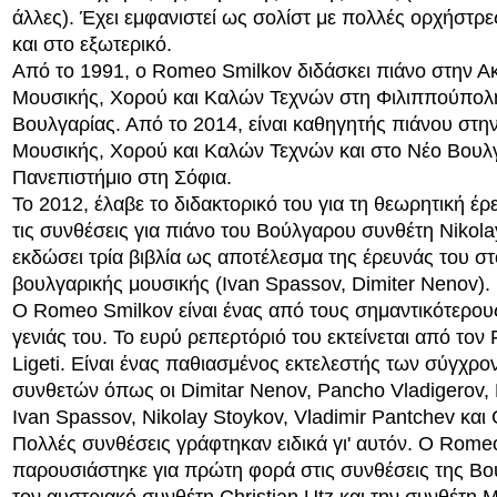
άλλες). Έχει εμφανιστεί ως σολίστ με πολλές ορχήστρ
και στο εξωτερικό.
Από το 1991, ο Romeo Smilkov διδάσκει πιάνο στην Α
Μουσικής, Χορού και Καλών Τεχνών στη Φιλιππούπολ
Βουλγαρίας. Από το 2014, είναι καθηγητής πιάνου στη
Μουσικής, Χορού και Καλών Τεχνών και στο Νέο Βουλ
Πανεπιστήμιο στη Σόφια.
Το 2012, έλαβε το διδακτορικό του για τη θεωρητική έρ
τις συνθέσεις για πιάνο του Βούλγαρου συνθέτη Nikola
εκδώσει τρία βιβλία ως αποτέλεσμα της έρευνάς του στ
βουλγαρικής μουσικής (Ivan Spassov, Dimiter Nenov).
Ο Romeo Smilkov είναι ένας από τους σημαντικότερους
γενιάς του. Το ευρύ ρεπερτόριό του εκτείνεται από τον 
Ligeti. Είναι ένας παθιασμένος εκτελεστής των σύγχ
συνθετών όπως οι Dimitar Nenov, Pancho Vladigerov, 
Ivan Spassov, Nikolay Stoykov, Vladimir Pantchev και
Πολλές συνθέσεις γράφτηκαν ειδικά γι' αυτόν. Ο Rome
παρουσιάστηκε για πρώτη φορά στις συνθέσεις της Β