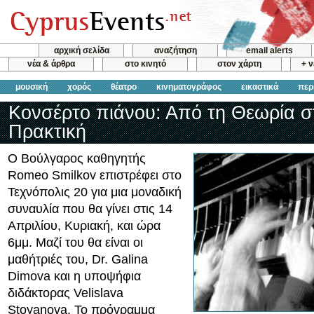
αρχική σελίδα
αναζήτηση
email alerts
νέα & άρθρα
στο κινητό
στον χάρτη
+ 
μουσική
χορός
θέατρο
κινηματογράφος
εικαστικά
περ
Κονσέρτο πιάνου: Από τη Θεωρία σ
Πρακτική
Ο Βούλγαρος καθηγητής
Romeo Smilkov επιστρέφει στο
Τεχνόπολις 20 για μια μοναδική
συναυλία που θα γίνει στις 14
Απριλίου, Κυριακή, και ώρα
6μμ. Μαζί του θα είναι οι
μαθήτριές του, Dr. Galina
Dimova και η υποψήφια
διδάκτορας Velislava
Stoyanova. Το πρόγραμμα