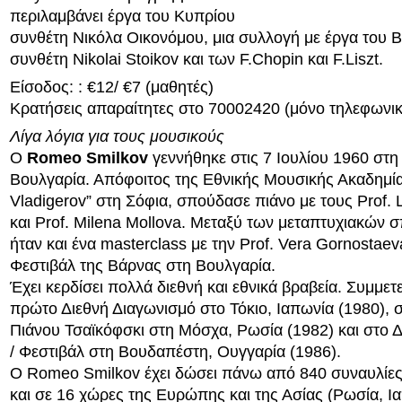
περιλαμβάνει έργα του Κυπρίου
συνθέτη Νικόλα Οικονόμου, μια συλλογή με έργα του 
συνθέτη Nikolai Stoikov και των F.Chopin και F.Liszt.
Είσοδος: : €12/ €7 (μαθητές)
Κρατήσεις απαραίτητες στο 70002420 (μόνο τηλεφωνι
Λίγα λόγια για τους μουσικούς
Ο
Romeo Smilkov
γεννήθηκε στις 7 Ιουλίου 1960 στη
Βουλγαρία. Απόφοιτος της Εθνικής Μουσικής Ακαδημία
Vladigerov” στη Σόφια, σπούδασε πιάνο με τους Prof.
και Prof. Milena Mollova. Μεταξύ των μεταπτυχιακών 
ήταν και ένα masterclass με την Prof. Vera Gornostae
Φεστιβάλ της Βάρνας στη Βουλγαρία.
Έχει κερδίσει πολλά διεθνή και εθνικά βραβεία. Συμμετ
πρώτο Διεθνή Διαγωνισμό στο Τόκιο, Ιαπωνία (1980), 
Πιάνου Τσαϊκόφσκι στη Μόσχα, Ρωσία (1982) και στο Δ
/ Φεστιβάλ στη Βουδαπέστη, Ουγγαρία (1986).
Ο Romeo Smilkov έχει δώσει πάνω από 840 συναυλίες
και σε 16 χώρες της Ευρώπης και της Ασίας (Ρωσία, Ια