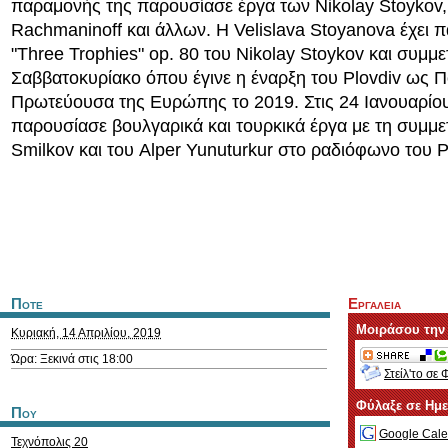
παραμονής της παρουσίασε έργα των Nikolay Stoykov,
Rachmaninoff και άλλων. Η Velislava Stoyanova έχει π
"Three Trophies" op. 80 του Nikolay Stoykov και συμμε
Σαββατοκυρίακο όπου έγινε η έναρξη του Plovdiv ως Πο
Πρωτεύουσα της Ευρώπης το 2019. Στις 24 Ιανουαρίο
παρουσίασε βουλγαρικά και τουρκικά έργα με τη συμμ
Smilkov και του Alper Yunuturkur στο ραδιόφωνο του P
Ποτε
Εργαλεια
Μοιράσου την
Κυριακή, 14 Απριλίου, 2019
Ώρα: Ξεκινά στις 18:00
Στείλ'το σε 
Φύλαξε σε Ημ
Που
Google Cale
Τεχνόπολις 20