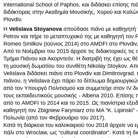
International School of Paphos, και διδάσκει επίσης πιά
διδάκτορας στην Ακαδημία Μουσικής, Χορού και Καλώ
Plovdiv.
Η
Velislava Stoyanova
σπούδασε πιάνο με καθηγητή τ
Petrov και πήρε το μεταπτυχιακό της με καθηγητή τον P
Romeo Smilkov (Ιούνιος 2014) στo AMDFI στο Plovdiv
Από το Νοέμβριο του 2015 άρχισε τις διδακτορικές τις
Τμήμα Πιάνου και Ακορντεόν. Η διατριβή της έχει ως θέ
τη μουσική δωματίου του συνθέτη Nikolay Stoykov. Απ
Velislava διδάσκει πιάνο στο Plovdiv και Dimitrovgrad
πιάνου, η Velislava έχει πάρει το δίπλωμα δημιουργικ
από τον Υπουργό Πολιτισμού και συμμετείχε στον IV δ
τους εκπαιδευτικούς μουσικής - Albena 2010. Επίσης 
από το AMDFI το 2014 και το 2015. Ως πιανίστρια εξειδ
καθηγητή τον Zbigniew Faryniarz στο MA "K. Lipinski" 
Πολωνία (από τον Φεβρουάριο του 2017).
Κατά τη διάρκεια του καλοκαιριού του 2018 άρχισε να ε
πάλι στο Wroclaw, ως “cultural coordinator”. Κατά τη δι