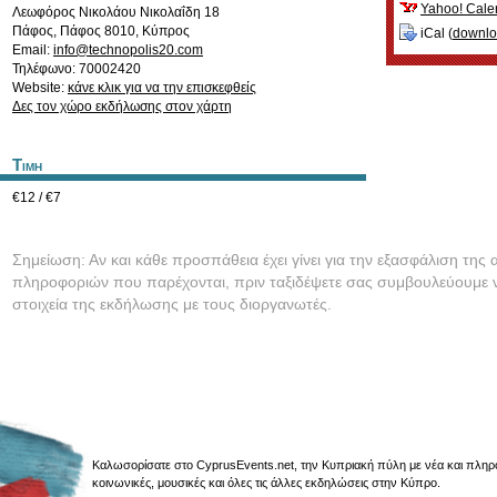
Yahoo! Cale
Λεωφόρος Νικολάου Νικολαΐδη 18
Πάφος
,
Πάφος
8010
,
Κύπρος
iCal (
downl
Email:
info@technopolis20.com
Τηλέφωνο: 70002420
Website:
κάνε κλικ για να την επισκεφθείς
Δες τον χώρο εκδήλωσης στον χάρτη
Τιμη
€12 / €7
Σημείωση: Αν και κάθε προσπάθεια έχει γίνει για την εξασφάλιση της 
πληροφοριών που παρέχονται, πριν ταξιδέψετε σας συμβουλεύουμε ν
στοιχεία της εκδήλωσης με τους διοργανωτές.
Καλωσορίσατε στο CyprusEvents.net, την Κυπριακή πύλη με νέα και πληροφο
κοινωνικές, μουσικές και όλες τις άλλες εκδηλώσεις στην Κύπρο.