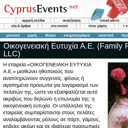
αρχική σελίδα
αναζήτηση
email alerts
νέα & άρθρα
στο κινητό
στον χάρτη
+ 
μουσική
χορός
θέατρο
κινηματογράφος
εικαστικά
περ
Οικογενειακή Ευτυχία Α.Ε. (Family
LLC)
Η εταιρεία «OIKOΓΕΝΕΙΑΚΗ ΕΥΤΥΧΙΑ
Α.Ε.» μισθώνει ηθοποιούς που
αναπληρώνουν συγγενείς, φίλους ή
αγαπημένα πρόσωπα για λογαριασμό των
πελατών της, ώστε να εξασφαλίζεται αυτό
ακριβώς που δηλώνει η επωνυμία της: η
οικογενειακή ευτυχία. Οι υπάλληλοι της
εταιρείας συμπαρίστανται στους πελάτες
αναλαμβάνοντας ρόλους σε πάρτι, γάμους,
κηδείες ακόμη και σε ιδιαίτερα προσωπικές