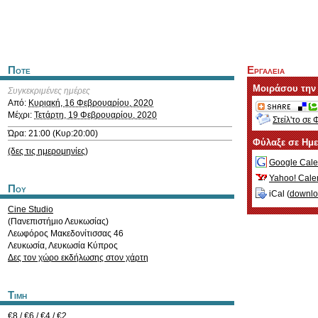
Ποτε
Εργαλεια
Μοιράσου την
Συγκεκριμένες ημέρες
Από:
Κυριακή, 16 Φεβρουαρίου, 2020
Μέχρι:
Τετάρτη, 19 Φεβρουαρίου, 2020
Στείλ'το σε 
Ώρα: 21:00 (Κυρ:20:00)
Φύλαξε σε Ημ
(δες τις ημερομηνίες)
Google Cale
Yahoo! Cale
Που
iCal (
downl
Cine Studio
(Πανεπιστήμιο Λευκωσίας)
Λεωφόρος Μακεδονίτισσας 46
Λευκωσία
,
Λευκωσία
Κύπρος
Δες τον χώρο εκδήλωσης στον χάρτη
Τιμη
€8 / €6 / €4 / €2