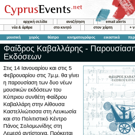
αρχική σελίδα
αναζήτηση
email alerts
νέα & άρθρα
στο κινητό
στον χάρτη
+ 
μουσική
χορός
θέατρο
κινηματογράφος
εικαστικά
περ
Φαίδρος Καβαλλάρης - Παρουσίασ
Εκδόσεων
Στις 14 Ιανουαρίου και στις 5
Φεβρουαρίου στις 7μ.μ. θα γίνει
η παρουσίαση των δυο νέων
μουσικών εκδόσεων του
Κύπριου συνθέτη Φαίδρου
Καβαλλάρη στην Αίθουσα
Καστελλιώτισσα στη Λευκωσία
και στο Πολιτιστικό Κέντρο
Πάνος Σολομωνίδης στη
Λεμεσό αντίστοιχα. Πρόκειται