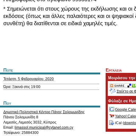
* Σημειώνεται ότι στους χώρους της εκδήλωσης και οι 
εκδόσεις (όπως και άλλες παλαιότερες και οι ψηφιακοί 
συνθέτη) θα διατίθενται σε ειδικά χαμηλές τιμές.
Ποτε
Εργαλεια
Μοιράσου την
Τετάρτη, 5 Φεβρουαρίου, 2020
Ώρα: Ξεκινά στις 19:00
Στείλ'το σε 
Φύλαξε σε Ημ
Που
Google Cale
Δημοτικό Πολιτιστικό Κέντρο Πάνος Σολομωνίδης
Yahoo! Cale
Πάνου Σολομωνίδη 8
Λεμεσός
,
Λεμεσός
3032
,
Κύπρος
iCal (
downl
Email:
limassol.municipal@cytanet.com.cy
Τηλέφωνο: 25884300