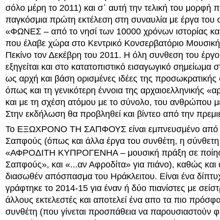
σόλο μέρη το 2011) και σ᾽ αυτή την τελική του μορφή 
παγκόσμια πρώτη εκτέλεση στη συναυλία με έργα του 
«ΦΩΝΕΣ – από το νησί των 10000 χρόνων ιστορίας κα
που έλαβε χώρα στο Κεντρικό Κονσερβατόριο Μουσικής
Πεκίνο τον Δεκέβρη του 2011. Η όλη συνθεση του έργ
εξηγείται και στο κατατοπιστικό εισαγωγικό σημείωμα στ
ως αρχή και βάση ορισμένες ιδέες της προσωκρατικής 
όπως και τη γενικότερη έννοια της αρχαιοελληνικής «αρ
και με τη σχέση ατόμου με το σύνολο, του ανθρώπου μ
Στην εκδήλωση θα προβληθεί και βίντεο από την πρεμι
Το ΕΞΩΧΡΟΝΟ ΤΗ ΣΑΠΦΟΥΣ είναι εμπνευσμένο από τ
Σαπφούς (όπως και άλλα έργα του συνθέτη, η σύνθετ
«ΑΦΡΟΔΙΤΗ ΚΥΠΡΟΓΕΝΗΑ – μουσική πράξη σε ποίησ
Σαπφούς», και «...αν Αφροδίτα» για πιάνο), καθώς και
διασωθέν απόσπασμα του Ηράκλειτου. Είναι ένα δίπτυ
γράφτηκε το 2014-15 για έναν ή δύο πιανίστες με σείστ
άλλους εκτελεστές και αποτελεί ένα απο τα πιο πρόσφ
συνθέτη (που γίνεται προσπάθεια να παρουσιαστούν φ