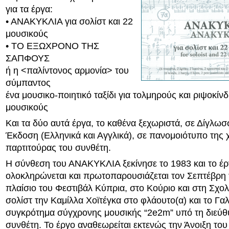
για τα έργα:
• ΑΝΑΚΥΚΛΙΑ για σολίστ και 22
μουσικούς
• ΤΟ ΕΞΩΧΡΟΝΟ ΤΗΣ
ΣΑΠΦΟΥΣ
ή η <παλίντονος αρμονία> του
σύμπαντος
ένα μουσικο-ποιητικό ταξίδι για τολμηρούς και ριψοκίν
μουσικούς
Και τα δύο αυτά έργα, το καθένα ξεχωριστά, σε Δίγλωσ
Έκδοση (Ελληνικά και Αγγλικά), σε πανομοιότυπο της
παρτιτούρας του συνθέτη.
Η σύνθεση του ΑΝΑΚΥΚΛΙΑ ξεκίνησε το 1983 και το έ
ολοκληρώνεται και πρωτοπαρουσιάζεται τον Σεπτέβρη 
πλαίσιο του Φεστιβάλ Κύπρια, στο Κούριο και στη Σχο
σολίστ την Καμίλλα Χοϊτέγκα στο φλάουτο(α) και το Γα
συγκρότημα σύγχρονης μουσικής “2e2m” υπό τη διεύθ
συνθέτη. Το έργο αναθεωρείται εκτενώς την Άνοιξη του