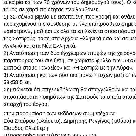
ευκαιρία και των 70 χρόνων του δημιουργού τους). Ο 
τόμος σε χαρτί ποιότητας περιλαμβάνει:
1) 32-σέλιδο βιβλίο με εκτεταμένη περιγραφή και ανάλ
περιεχομένου της σύνθεσης με ένα επιπρόσθετο σημεί
«σείστρον», μαζί και με όλα τα επιλεγέντα αποσπάσμα
της Σαπφούς, τόσο στα Αρχαία Ελληνικά όσο και σε μ
Αγγλικά και στα Νέα Ελληνικά.
2) Ανατύπωση των δύο έγχρωμων πτυχών της χειρόγρ
παρτιτούρας του συνθέτη, σε χωριστά φύλλα των 59x57
Σαπφώ στους Γαλαξίες» και «Η Σαπφώ με την Λύρα».
3) Ανατύπωση και των δύο πιο πάνω πτυχών μαζί σ᾽ έ
59x58.5 εκ.
Σημειώνεται ότι στην εκδήλωση θα απαγγελθούν και τα
αποσπάσματα ποιημάτων της Σαπφούς τα οποία αποτέ
απαρχή του έργου.
Στην παρουσίαση των εκδόσεων συμμετέχουν:
Εύα Σταύρου (φλάουτο), Δημήτρης Ρεγγίνος (κιθάρα) κ
Είσοδος Ελεύθερη
Πληροφορίες στο τηλέφωνο 99553174