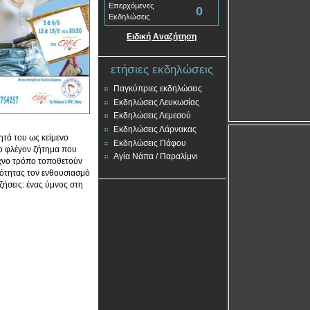
Επερχόμενες
0
Εκδηλώσεις
Ειδική Αναζήτηση
ετήσιες εκδηλώσεις
Παγκύπριες εκδηλώσεις
Εκδηλώσεις Λευκωσίας
Εκδηλώσεις Λεμεσού
Εκδηλώσεις Λάρνακας
ητά του ως κείμενο
Εκδηλώσεις Πάφου
το φλέγον ζήτημα που
Αγία Νάπα / Παραλίμνι
εχνο τρόπο τοποθετούν
ιότητας τον ενθουσιασμό
 ζήσεις: ένας ύμνος στη