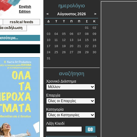
ημερολόγιο
English
Edition
<
Αύγουστος 2026
>
Δ
Τ
Τ
Π
Π
Σ
Κ
rss/ical feeds
νέα εκδήλωση
01
02
03
04
05
06
07
08
09
ισσότερα...
10
11
12
13
14
15
16
17
18
19
20
21
22
23
24
25
26
27
28
29
30
31
αναζήτηση
Χρονικό Διάστημα
Επαρχία
Κατηγορία
Λέξη Κλειδί