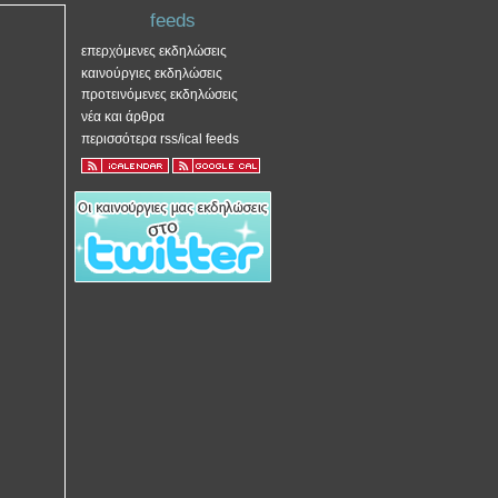
feeds
επερχόμενες εκδηλώσεις
καινούργιες εκδηλώσεις
προτεινόμενες εκδηλώσεις
νέα και άρθρα
περισσότερα rss/ical feeds