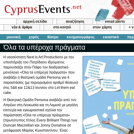
αρχική σελίδα
αναζήτηση
email alerts
νέα & άρθρα
στο κινητό
στον χάρτη
+ 
μουσική
χορός
θέατρο
κινηματογράφος
εικαστικά
περ
Όλα τα υπέροχα πράγματα
Η νεοσύστατη Next is Art Productions με την
υποστήριξη του Πετρίδειου Ιδρύματος
παρουσιάζει στην Πάφο τον διαδραστικό
μονόλογο «Όλα τα υπέροχα πράγματα» που
ανεβάζει η θεατρική ομάδα Persona για 4
παραστάσεις (με περιορισμένο αριθμό θέσεων)
στις 5&6 και 12&13 Ιουνίου στο Let them eat
cake.
Η Θεατρική Ομάδα Persona ανεβάζει από τον
Απρίλιο στη Λευκωσία και τη Λεμεσό με μεγάλη
επιτυχία και εγκωμιαστικά σχόλια την
παράσταση «Όλα τα υπέροχα πράγματα»
(πρωτότυπος τίτλος Every Brilliant Thing) των
Duncan Macmillan και Jonny Donahoe σε
μετάφραση Μαρίας Κωνσταντίνου. Ένας