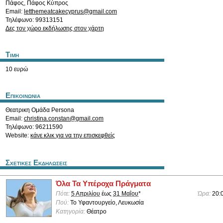
Πάφος
,
Πάφος
Κύπρος
Email:
letthemeatcakecyprus@gmail.com
Τηλέφωνο: 99313151
Δες τον χώρο εκδήλωσης στον χάρτη
Τιμη
10 ευρώ
Επικοινωνια
Θεατρικη Ομάδα Persona
Email:
christina.constan@gmail.com
Τηλέφωνο: 96211590
Website:
κάνε κλικ για να την επισκεφθείς
Σχετικες Εκδηλωσεις
Όλα Τα Υπέροχα Πράγματα
Πότε:
5 Απριλίου
έως
31 Μαΐου
*
Ώρα:
20:
Πού:
Το Υφαντουργείο, Λευκωσία
Κατηγορία:
Θέατρο