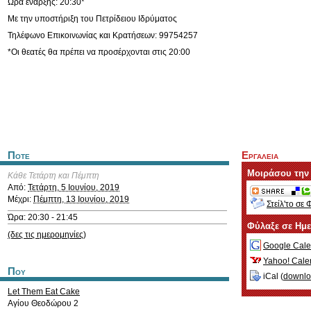
Ώρα έναρξης: 20:30*
Με την υποστήριξη του Πετρίδειου Ιδρύματος
Τηλέφωνο Επικοινωνίας και Κρατήσεων: 99754257
*Οι θεατές θα πρέπει να προσέρχονται στις 20:00
Ποτε
Εργαλεια
Μοιράσου την
Κάθε Τετάρτη και Πέμπτη
Από:
Τετάρτη, 5 Ιουνίου, 2019
Μέχρι:
Πέμπτη, 13 Ιουνίου, 2019
Στείλ'το σε 
Ώρα: 20:30 - 21:45
Φύλαξε σε Ημ
(δες τις ημερομηνίες)
Google Cale
Yahoo! Cale
Που
iCal (
downl
Let Them Eat Cake
Αγίου Θεοδώρου 2