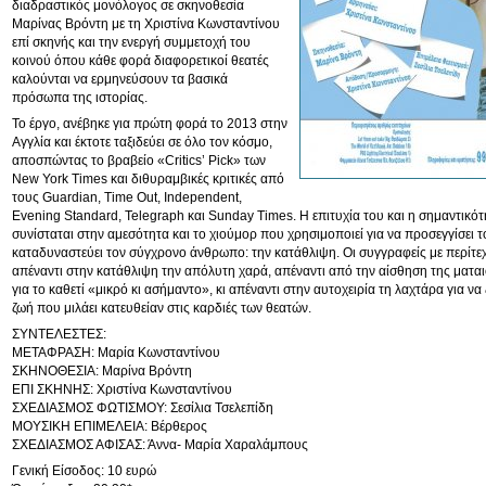
διαδραστικός μονόλογος σε σκηνοθεσία
Μαρίνας Βρόντη με τη Χριστίνα Κωνσταντίνου
επί σκηνής και την ενεργή συμμετοχή του
κοινού όπου κάθε φορά διαφορετικοί θεατές
καλούνται να ερμηνεύσουν τα βασικά
πρόσωπα της ιστορίας.
Το έργο, ανέβηκε για πρώτη φορά το 2013 στην
Αγγλία και έκτοτε ταξιδεύει σε όλο τον κόσμο,
αποσπώντας το βραβείο «Critics’ Pick» των
New York Times και διθυραμβικές κριτικές από
τους Guardian, Time Out, Independent,
Evening Standard, Telegraph και Sunday Times. Η επιτυχία του και η σημαντικότ
συνίσταται στην αμεσότητα και το χιούμορ που χρησιμοποιεί για να προσεγγίσει 
καταδυναστεύει τον σύγχρονο άνθρωπο: την κατάθλιψη. Οι συγγραφείς με περίτ
απέναντι στην κατάθλιψη την απόλυτη χαρά, απέναντι από την αίσθηση της ματα
για το καθετί «μικρό κι ασήμαντο», κι απέναντι στην αυτοχειρία τη λαχτάρα για να
ζωή που μιλάει κατευθείαν στις καρδιές των θεατών.
ΣΥΝΤΕΛΕΣΤΕΣ:
ΜΕΤΑΦΡΑΣΗ: Μαρία Κωνσταντίνου
ΣΚΗΝΟΘΕΣΙΑ: Μαρίνα Βρόντη
ΕΠΙ ΣΚΗΝΗΣ: Χριστίνα Κωνσταντίνου
ΣΧΕΔΙΑΣΜΟΣ ΦΩΤΙΣΜΟΥ: Σεσίλια Τσελεπίδη
ΜΟΥΣΙΚΗ ΕΠΙΜΕΛΕΙΑ: Βέρθερος
ΣΧΕΔΙΑΣΜΟΣ ΑΦΙΣΑΣ: Άννα- Μαρία Χαραλάμπους
Γενική Είσοδος: 10 ευρώ