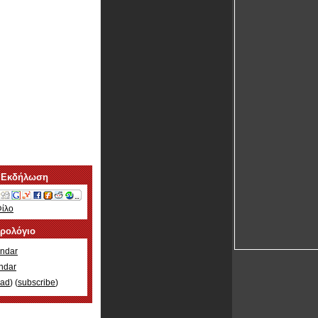
 Εκδήλωση
Φίλο
ερολόγιο
ndar
ndar
oad
) (
subscribe
)