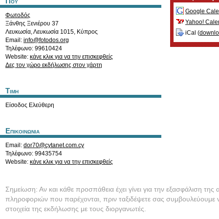
Που
Google Cale
Φωτοδός
Yahoo! Cale
Ξάνθης Ξενιέρου 37
Λευκωσία
,
Λευκωσία
1015
,
Κύπρος
iCal (
downl
Email:
info@fotodos.org
Τηλέφωνο: 99610424
Website:
κάνε κλικ για να την επισκεφθείς
Δες τον χώρο εκδήλωσης στον χάρτη
Τιμη
Είσοδος Ελεύθερη
Επικοινωνια
Email:
dor70@cytanet.com.cy
Τηλέφωνο: 99435754
Website:
κάνε κλικ για να την επισκεφθείς
Σημείωση: Αν και κάθε προσπάθεια έχει γίνει για την εξασφάλιση της 
πληροφοριών που παρέχονται, πριν ταξιδέψετε σας συμβουλεύουμε ν
στοιχεία της εκδήλωσης με τους διοργανωτές.