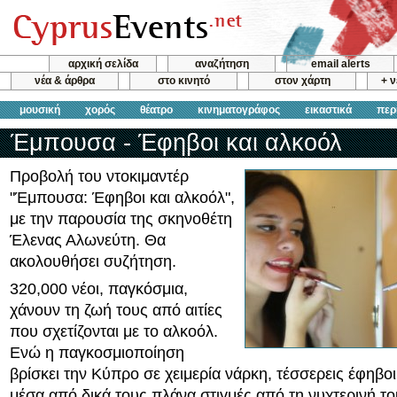
αρχική σελίδα
αναζήτηση
email alerts
νέα & άρθρα
στο κινητό
στον χάρτη
+ 
μουσική
χορός
θέατρο
κινηματογράφος
εικαστικά
περ
Έμπουσα - Έφηβοι και αλκοόλ
Προβολή του ντοκιμαντέρ
"Έμπουσα: Έφηβοι και αλκοόλ",
με την παρουσία της σκηνοθέτη
Έλενας Αλωνεύτη. Θα
ακολουθήσει συζήτηση.
320,000 νέοι, παγκόσμια,
χάνουν τη ζωή τους από αιτίες
που σχετίζονται με το αλκοόλ.
Ενώ η παγκοσμιοποίηση
βρίσκει την Κύπρο σε χειμερία νάρκη, τέσσερεις έφηβοι
μέσα από δικά τους πλάνα στιγμές από τη νυχτερινή το