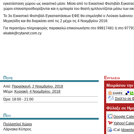
εγκατάσταση χώρου ως εικαστικό μέσο. Μέσα από το Εικαστικό Φεστιβάλ Εγκατα
χώροι επαναπροσδιορίζονται και η εμπειρία του θεατή εμπλουτίζεται μέσω των ε
Το 3ο Εικαστικό Φεστιβάλ Εγκαταστάσεων ΕΦΕ θα επιμεληθεί o Λούκαs Ιωάννου κ
Μιχαηλίδη και θα διαρκέσει από τις 2 μέχρι τις 4 Νοεμβρίου 2018.
Για περαιτέρω πληροφορίες παρακαλώ επικοινωνήστε στο 99817481 ή στο 9779
ekatek@cytanet.com.cy
Ποτε
Εργαλεια
Μοιράσου την
Από:
Παρασκευή, 2 Νοεμβρίου, 2018
Μέχρι:
Κυριακή, 4 Νοεμβρίου, 2018
Στείλ'το σε 
Ώρα: 18:00 - 21:00
Φύλαξε σε Ημ
Που
Google Cale
Yahoo! Cale
Πολλαπλοί Χώροι
Λάρνακα
Κύπρος
iCal (
downl