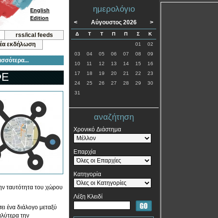
ημερολόγιο
English
Edition
<
Αύγουστος 2026
>
Δ
Τ
Τ
Π
Π
Σ
Κ
rss/ical feeds
νέα εκδήλωση
01
02
03
04
05
06
07
08
09
ισσότερα...
10
11
12
13
14
15
16
ΦΕ
17
18
19
20
21
22
23
24
25
26
27
28
29
30
31
αναζήτηση
Χρονικό Διάστημα
Επαρχία
Κατηγορία
την ταυτότητα του χώρου
Λέξη Κλειδί
ει ένα διάλογο μεταξύ
αλύτερα την