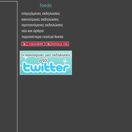
feeds
επερχόμενες εκδηλώσεις
καινούργιες εκδηλώσεις
προτεινόμενες εκδηλώσεις
νέα και άρθρα
περισσότερα rss/ical feeds