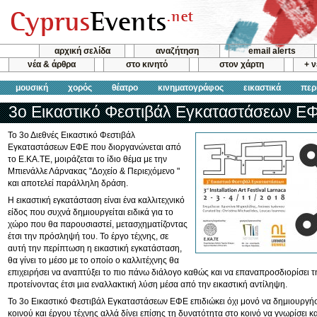
αρχική σελίδα
αναζήτηση
email alerts
νέα & άρθρα
στο κινητό
στον χάρτη
+ 
μουσική
χορός
θέατρο
κινηματογράφος
εικαστικά
περ
3ο Εικαστικό Φεστιβάλ Εγκαταστάσεων Ε
Το 3ο Διεθνές Εικαστικό Φεστιβάλ
Εγκαταστάσεων ΕΦΕ που διοργανώνεται από
το E.KA.TE, μοιράζεται το ίδιο θέμα με την
Μπιενάλλε Λάρνακας "Δοχείο & Περιεχόμενο "
και αποτελεί παράλληλη δράση.
Η εικαστική εγκατάσταση είναι ένα καλλιτεχνικό
είδος που συχνά δημιουργείται ειδικά για το
χώρο που θα παρουσιαστεί, μετασχηματίζοντας
έτσι την πρόσληψή του. Το έργο τέχνης, σε
αυτή την περίπτωση η εικαστική εγκατάσταση,
θα γίνει το μέσο με το οποίο ο καλλιτέχνης θα
επιχειρήσει να αναπτύξει το πιο πάνω διάλογο καθώς και να επαναπροσδιορίσει 
προτείνοντας έτσι μια εναλλακτική λύση μέσα από την εικαστική αντίληψη.
Το 3ο Εικαστικό Φεστιβάλ Εγκαταστάσεων ΕΦΕ επιδιώκει όχι μονό να δημιουργήσ
κοινού και έργου τέχνης αλλά δίνει επίσης τη δυνατότητα στο κοινό να γνωρίσει κ