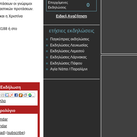
Επερχόμενες
στάσεων οι γνώριμοι
0
Εκδηλώσεις
ικαστικών προτάσεων.
αι η Χριστίνα
Ειδική Αναζήτηση
3188 ή στο
ετήσιες εκδηλώσεις
Παγκύπριες εκδηλώσεις
Εκδηλώσεις Λευκωσίας
Εκδηλώσεις Λεμεσού
Εκδηλώσεις Λάρνακας
Εκδηλώσεις Πάφου
Αγία Νάπα / Παραλίμνι
 Εκδήλωση
Φίλο
ερολόγιο
ndar
ndar
oad
) (
subscribe
)