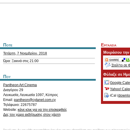
Ποτε
Εργαλεια
Μοιράσου την
Τετάρτη, 7 Νοεμβρίου, 2018
Ώρα: Ξεκινά στις 21:00
Στείλ'το σε 
Φύλαξε σε Ημ
Που
Google Cale
Pantheon Art Cinema
Yahoo! Cale
Διαγόρου 29
Λευκωσία
,
Λευκωσία
1097
,
Κύπρος
iCal (
downl
Email:
pantheon@cytanet.com.cy
Τηλέφωνο: 22675787
Website:
κάνε κλικ για να την επισκεφθείς
Δες τον χώρο εκδήλωσης στον χάρτη
Σημείωση: Αν και κάθε προσπάθεια έχει γίνει για την εξασφάλιση της ακρίβειας των πληροφοριώ