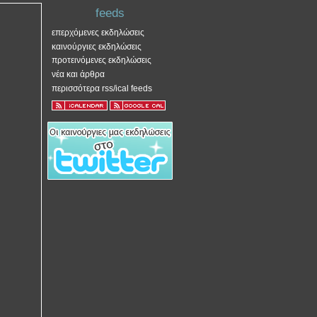
feeds
επερχόμενες εκδηλώσεις
καινούργιες εκδηλώσεις
προτεινόμενες εκδηλώσεις
νέα και άρθρα
περισσότερα rss/ical feeds