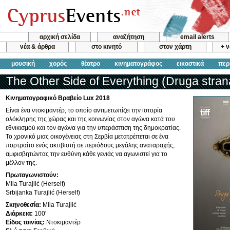
αρχική σελίδα
αναζήτηση
email alerts
νέα & άρθρα
στο κινητό
στον χάρτη
+ 
μουσική
χορός
θέατρο
κινηματογράφος
εικαστικά
περ
The Other Side of Everything (Druga stra
Κινηματογραφικό Βραβείο Lux 2018
Είναι ένα ντοκιμαντέρ, το οποίο αντιμετωπίζει την ιστορία
ολόκληρης της χώρας και της κοινωνίας στον αγώνα κατά του
εθνικισμού και τον αγώνα για την υπεράσπιση της δημοκρατίας.
Το χρονικό μιας οικογένειας στη Σερβία μετατρέπεται σε ένα
πορτραίτο ενός ακτιβιστή σε περιόδους μεγάλης αναταραχής,
αμφισβητώντας την ευθύνη κάθε γενιάς να αγωνιστεί για το
μέλλον της.
Πρωταγωνιστούν:
Mila Turajlić (Herself)
Srbijanka Turajlić (Herself)
Σκηνοθεσία:
Mila Turajlić
Διάρκεια:
100'
Είδος ταινίας:
Ντοκιμαντέρ