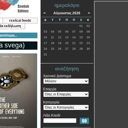
ημερολόγιο
English
Edition
<
Αύγουστος 2026
>
Δ
Τ
Τ
Π
Π
Σ
Κ
rss/ical feeds
νέα εκδήλωση
01
02
03
04
05
06
07
08
09
ισσότερα...
10
11
12
13
14
15
16
na svega)
17
18
19
20
21
22
23
24
25
26
27
28
29
30
31
αναζήτηση
Χρονικό Διάστημα
Επαρχία
Κατηγορία
Λέξη Κλειδί