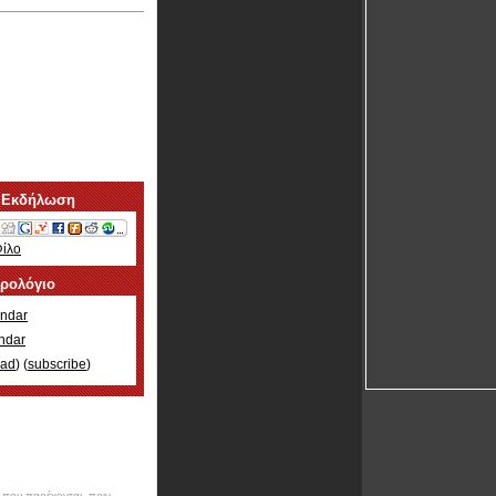
 Εκδήλωση
Φίλο
ερολόγιο
ndar
ndar
oad
) (
subscribe
)
ν που παρέχονται, πριν