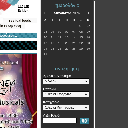
ημερολόγιο
English
Edition
<
Αύγουστος 2026
>
Δ
Τ
Τ
Π
Π
Σ
Κ
rss/ical feeds
νέα εκδήλωση
01
02
03
04
05
06
07
08
09
ισσότερα...
10
11
12
13
14
15
16
17
18
19
20
21
22
23
24
25
26
27
28
29
30
31
αναζήτηση
Χρονικό Διάστημα
Επαρχία
Κατηγορία
Λέξη Κλειδί