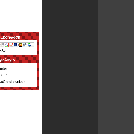
 Εκδήλωση
Φίλο
ερολόγιο
ndar
ndar
oad
) (
subscribe
)