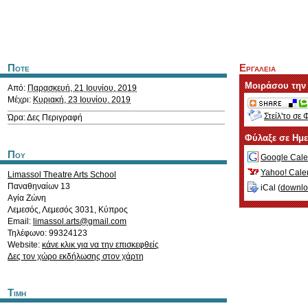
Ποτε
Εργαλεια
Μοιράσου την
Από:
Παρασκευή, 21 Ιουνίου, 2019
Μέχρι:
Κυριακή, 23 Ιουνίου, 2019
Στείλ'το σε 
Ώρα: Δες Περιγραφή
Φύλαξε σε Ημ
Που
Google Cale
Yahoo! Cale
Limassol Theatre Arts School
Παναθηναίων 13
iCal (
downl
Αγία Ζώνη
Λεμεσός
,
Λεμεσός
3031
,
Κύπρος
Email:
limassol.arts@gmail.com
Τηλέφωνο: 99324123
Website:
κάνε κλικ για να την επισκεφθείς
Δες τον χώρο εκδήλωσης στον χάρτη
Τιμη