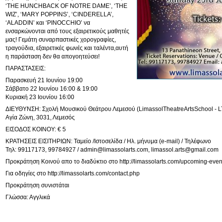
‘THE HUNCHBACK OF NOTRE DAME’, ‘THE
WIZ’, ‘MARY POPPINS’, ‘CINDERELLA’,
‘ALADDIN’ και ‘PINOCCHIO’ να
ενσαρκώνονται από τους εξαιρετικούς μαθητές
μας! Γεμάτη συναρπαστικές χορογραφίες,
τραγούδια, εξαιρετικές φωνές και ταλέντα,αυτή
η παράσταση δεν θα απογοητεύσει!
ΠΑΡΑΣΤΑΣΕΙΣ:
Παρασκευή 21 Ιουνίου 19:00
Σάββατο 22 Ιουνίου 16:00 & 19:00
Κυριακή 23 Ιουνίου 16:00
ΔΙΕΥΘΥΝΣΗ: Σχολή Μουσικού Θεάτρου Λεμεσού (LimassolTheatreArtsSchool - L
Αγία Ζώνη, 3031, Λεμεσός
ΕΙΣΟΔΟΣ ΚΟΙΝΟΥ: € 5
ΚΡΑΤΗΣΕΙΣ ΕΙΣΙΤΗΡΙΩΝ: Ταμείο /Ιστοσελίδα / Ηλ. μήνυμα (e-mail) / Τηλέφωνο
Τηλ: 99117173, 99784927 /
admin@limassolarts.com
,
limassol.arts@gmail.com
Προκράτηση Κοινού απο το διαδύκτιο στο http://limassolarts.com/upcoming-even
Για οδηγίες στο http://limassolarts.com/contact.php
Προκράτηση συνιστάται
Γλώσσα: Αγγλικά