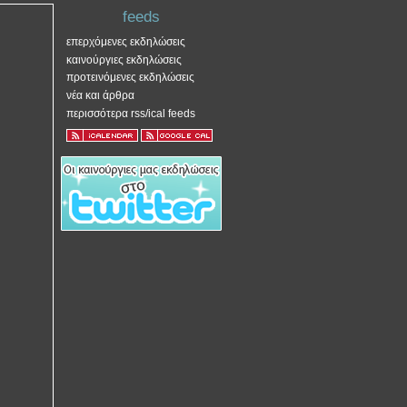
feeds
επερχόμενες εκδηλώσεις
καινούργιες εκδηλώσεις
προτεινόμενες εκδηλώσεις
νέα και άρθρα
περισσότερα rss/ical feeds