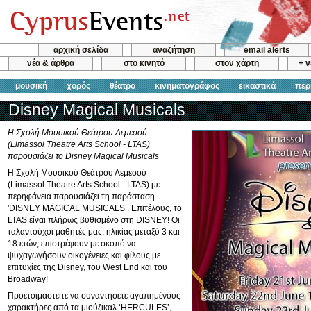
αρχική σελίδα
αναζήτηση
email alerts
νέα & άρθρα
στο κινητό
στον χάρτη
+ 
μουσική
χορός
θέατρο
κινηματογράφος
εικαστικά
περ
Disney Magical Musicals
Η Σχολή Μουσικού Θεάτρου Λεμεσού
(Limassol Theatre Arts School - LTAS)
παρουσιάζει το Disney Magical Musicals
Η Σχολή Μουσικού Θεάτρου Λεμεσού
(Limassol Theatre Arts School - LTAS) με
περηφάνεια παρουσιάζει τη παράσταση
'DISNEY MAGICAL MUSICALS’. Επιτέλους, το
LTAS είναι πλήρως βυθισμένο στη DISNEY! Οι
ταλαντούχοι μαθητές μας, ηλικίας μεταξύ 3 και
18 ετών, επιστρέφουν με σκοπό να
ψυχαγωγήσουν οικογένειες και φίλους με
επιτυχίες της Disney, του West End και του
Broadway!
Προετοιμαστείτε να συναντήσετε αγαπημένους
χαρακτήρες από τα μιούζικαλ ‘HERCULES’,