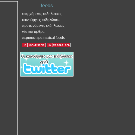
feeds
επερχόμενες εκδηλώσεις
καινούργιες εκδηλώσεις
προτεινόμενες εκδηλώσεις
νέα και άρθρα
περισσότερα rss/ical feeds