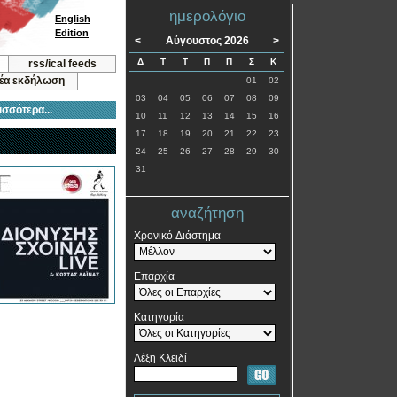
ημερολόγιο
English
Edition
<
Αύγουστος 2026
>
Δ
Τ
Τ
Π
Π
Σ
Κ
rss/ical feeds
νέα εκδήλωση
01
02
03
04
05
06
07
08
09
ισσότερα...
10
11
12
13
14
15
16
17
18
19
20
21
22
23
24
25
26
27
28
29
30
31
αναζήτηση
Χρονικό Διάστημα
Επαρχία
Κατηγορία
Λέξη Κλειδί