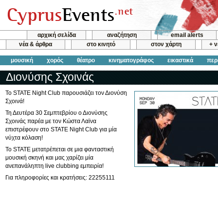
αρχική σελίδα
αναζήτηση
email alerts
νέα & άρθρα
στο κινητό
στον χάρτη
+ 
μουσική
χορός
θέατρο
κινηματογράφος
εικαστικά
περ
Διονύσης Σχοινάς
Το STATE Night Club παρουσιάζει τον Διονύση
Σχοινά!
Τη Δευτέρα 30 Σεμπτεβρίου ο Διονύσης
Σχοινάς παρέα με τον Κώστα Λαϊνα
επιστρέφουν στο STATE Night Club για μία
νύχτα κόλαση!
Το STATE μετατρέπεται σε μια φανταστική
μουσική σκηνή και μας χαρίζει μία
ανεπανάληπτη live clubbing εμπειρία!
Για πληροφορίες και κρατήσεις: 22255111