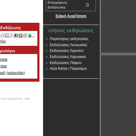
Επερχόμενες
0
Εκδηλώσεις
Ειδική Αναζήτηση
 Εκδήλωση
ετήσιες εκδηλώσεις
Παγκύπριες εκδηλώσεις
Φίλο
Εκδηλώσεις Λευκωσίας
ερολόγιο
Εκδηλώσεις Λεμεσού
Εκδηλώσεις Λάρνακας
ndar
Εκδηλώσεις Πάφου
ndar
Αγία Νάπα / Παραλίμνι
oad
) (
subscribe
)
ν που παρέχονται, πριν
.