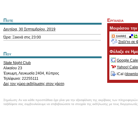
Ποτε
Εργαλεια
Μοιράσου την
Δευτέρα, 30 Σεπτεμβρίου, 2019
Ώρα: Ξεκινά στις 23:00
Στείλ'το σε 
Φύλαξε σε Ημ
Που
Google Cale
State Night Club
Yahoo! Cale
Αλκαίου 23
Έγκωμη
,
Λευκωσία
2404
,
Κύπρος
iCal (
downl
Τηλέφωνο: 22255111
Δες τον χώρο εκδήλωσης στον χάρτη
Σημείωση: Αν και κάθε προσπάθεια έχει γίνει για την εξασφάλιση της ακρίβειας των πληροφοριώ
ταξιδέψετε σας συμβουλεύουμε να επιβεβαιώσετε τα στοιχεία της εκδήλωσης με τους διοργανωτές