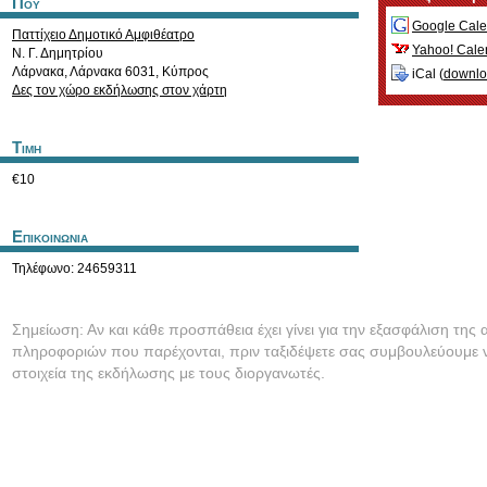
Που
Google Cale
Παττίχειο Δημοτικό Αμφιθέατρο
Yahoo! Cale
Ν. Γ. Δημητρίου
Λάρνακα
,
Λάρνακα
6031
,
Κύπρος
iCal (
downl
Δες τον χώρο εκδήλωσης στον χάρτη
Τιμη
€10
Επικοινωνια
Τηλέφωνο: 24659311
Σημείωση: Αν και κάθε προσπάθεια έχει γίνει για την εξασφάλιση της 
πληροφοριών που παρέχονται, πριν ταξιδέψετε σας συμβουλεύουμε ν
στοιχεία της εκδήλωσης με τους διοργανωτές.