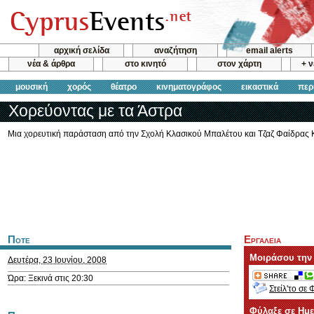
αρχική σελίδα
αναζήτηση
email alerts
νέα & άρθρα
στο κινητό
στον χάρτη
+ 
μουσική
χορός
θέατρο
κινηματογράφος
εικαστικά
περ
Χορεύοντας με τα Άστρα
Μια χορευτική παράσταση από την Σχολή Κλασικού Μπαλέτου και Τζαζ Φαίδρας 
Ποτε
Εργαλεια
Μοιράσου την
Δευτέρα, 23 Ιουνίου, 2008
Ώρα: Ξεκινά στις 20:30
Στείλ'το σε 
Φύλαξε σε Ημ