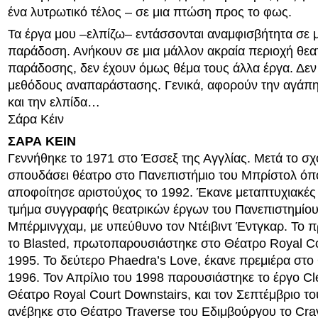
ένα λυτρωτικό τέλος – σε μια πτώση προς το φως.
Τα έργα μου –ελπίζω– εντάσσονται αναμφισβήτητα σε μ
παράδοση. Ανήκουν σε μια μάλλον ακραία περιοχή θεα
παράδοσης, δεν έχουν όμως θέμα τους άλλα έργα. Δεν
μεθόδους αναπαράστασης. Γενικά, αφορούν την αγάπη
και την ελπίδα…
Σάρα Κέιν
ΣΑΡΑ ΚΕΙΝ
Γεννήθηκε το 1971 στο Έσσεξ της Αγγλίας. Μετά το σχ
σπουδάσει θέατρο στο Πανεπιστήμιο του Μπρίστολ όπ
αποφοίτησε αριστούχος το 1992. Έκανε μεταπτυχιακέ
τμήμα συγγραφής θεατρικών έργων του Πανεπιστημίου
Μπέρμινγχαμ, με υπεύθυνο τον Ντέιβιντ Έντγκαρ. Το π
το Blasted, πρωτοπαρουσιάστηκε στο Θέατρο Royal Co
1995. Το δεύτερο Phaedra’s Love, έκανε πρεμιέρα στο
1996. Τον Απρίλιο του 1998 παρουσιάστηκε το έργο Cl
Θέατρο Royal Court Downstairs, και τον Σεπτέμβριο το
ανέβηκε στο Θέατρο Traverse του Εδιμβούργου το Cra