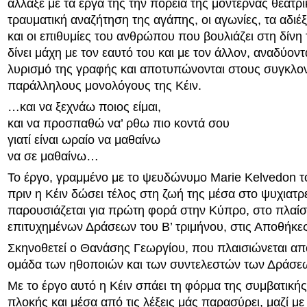
άλλαξε με τα έργα της την πορεία της μοντέρνας θεατρ
τραυματική αναζήτηση της αγάπης, οι αγωνίες, τα αδιέξ
και οι επιθυμίες του ανθρώπου που βουλιάζει στη δίνη 
δίνει μάχη με τον εαυτό του και με τον άλλον, αναδύον
λυρισμό της γραφής και αποτυπώνονται στους συγκλον
παράλληλους μονολόγους της Κέιν.
…και να ξεχνάω ποιος είμαι,
και να προσπαθώ να’ ρθω πιο κοντά σου
γιατί είναι ωραίο να μαθαίνω
να σε μαθαίνω…
Το έργο, γραμμένο με το ψευδώνυμο Marie Kelvedon το
πριν η Κέιν δώσει τέλος στη ζωή της μέσα στο ψυχιατρε
παρουσιάζεται για πρώτη φορά στην Κύπρο, στο πλαίσ
επιτυχημένων Δράσεων του Β’ τριμήνου, στις Αποθήκε
Σκηνοθετεί ο Θανάσης Γεωργίου, που πλαισιώνεται απ
ομάδα των ηθοποιών και των συντελεστών των Δράσε
Με το έργο αυτό η Κέιν σπάει τη φόρμα της συμβατική
πλοκής και μέσα από τις λέξεις μάς παρασύρει, μαζί με