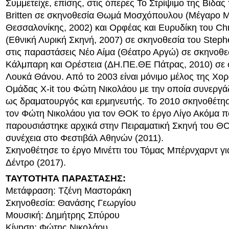
Συμμετείχε, επίσης, στις όπερες Το Στρίψιμο της Βίδας
Britten σε σκηνοθεσία Θωμά Μοσχόπουλου (Μέγαρο 
Θεσσαλονίκης, 2002) και Ορφέας και Ευρυδίκη του Chr
(Εθνική Λυρική Σκηνή, 2007) σε σκηνοθεσία του Steph
στις παραστάσεις Νέο Αίμα (Θέατρο Αργώ) σε σκηνοθ
Κάλμπαρη και Ορέστεια (ΔΗ.ΠΕ.ΘΕ Πάτρας, 2010) σε 
Λουκά Θάνου. Από το 2003 είναι μόνιμο μέλος της Χο
Ομάδας X-it του Φώτη Νικολάου με την οποία συνεργά
ως δραματουργός και ερμηνευτής. Το 2010 σκηνοθέτησ
τον Φώτη Νικολάου για τον ΘΟΚ το έργο Λίγο Ακόμα 
παρουσιάστηκε αρχικά στην Πειραματική Σκηνή του ΘΟ
συνέχεια στο Φεστιβάλ Αθηνών (2011).
Σκηνοθέτησε το έργο Μινέττι του Τόμας Μπέρνχαρντ γι
Δέντρο (2017).
ΤΑΥΤΟΤΗΤΑ ΠΑΡΑΣΤΑΣΗΣ:
Μετάφραση: Τζένη Μαστοράκη
Σκηνοθεσία: Θανάσης Γεωργίου
Μουσική: Δημήτρης Σπύρου
Κίνηση: Φώτης Νικολάου