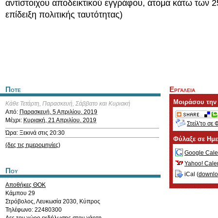
αντίστοιχου αποδεικτικού εγγράφου, άτομα κάτω των 2
επίδειξη πολιτικής ταυτότητας)
Ποτε
Εργαλεια
Μοιράσου την
Κάθε Τετάρτη, Παρασκευή, Σάββατο και Κυριακή
Από:
Παρασκευή, 5 Απριλίου, 2019
Μέχρι:
Κυριακή, 21 Απριλίου, 2019
Στείλ'το σε 
Ώρα: Ξεκινά στις 20:30
Φύλαξε σε Ημ
(δες τις ημερομηνίες)
Google Cale
Yahoo! Cale
Που
iCal (
downl
Αποθήκες ΘΟΚ
Κάμπου 29
Στρόβολος
,
Λευκωσία
2030
,
Κύπρος
Τηλέφωνο: 22480300