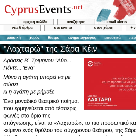
αρχική σελίδα
αναζήτηση
email alerts
νέα & άρθρα
στο κινητό
στον χάρτη
+ 
μουσική
χορός
θέατρο
κινηματογράφος
εικαστικά
περ
"Λαχταρώ" της Σάρα Κέιν
Δράσεις Β΄ Τριμήνου "Δύο...
Πέντε... Ένα"
Μόνο η αγάπη μπορεί να με
σώσει
κι η αγάπη με ρήμαξε
Ένα μοναδικό θεατρικό ποίημα,
που ερμηνεύεται από τέσσερις
φωνές στο όριο της
απόγνωσης, είναι το «Λαχταρώ», το πιο προσωπικό κα
κείμενο ενός θρύλου του σύγχρονου θεάτρου, της Σάρα