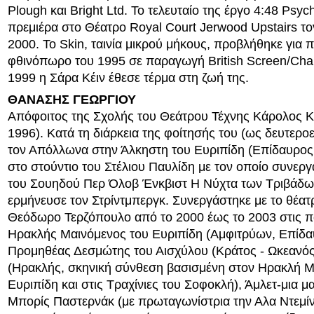
Plough και Bright Ltd. Το τελευταίο της έργο 4:48 Psyc
πρεμιέρα στο Θέατρο Royal Court Jerwood Upstairs τον
2000. Το Skin, ταινία μικρού μήκους, προβλήθηκε για
φθινόπωρο του 1995 σε παραγωγή British Screen/Chan
1999 η Σάρα Κέιν έθεσε τέρμα στη ζωή της.
ΘΑΝΑΣΗΣ ΓΕΩΡΓΙΟΥ
Απόφοιτος της Σχολής του Θεάτρου Τέχνης Κάρολος Κ
1996). Κατά τη διάρκεια της φοίτησής του (ως δευτερο
τον Απόλλωνα στην Άλκηστη του Ευριπίδη (Επίδαυρος,
στο στούντιο του Στέλιου Παυλίδη με τον οποίο συνερ
του Σουηδού Περ Όλοβ Ένκβιστ Η Νύχτα των Τριβάδ
ερμήνευσε τον Στρίντμπεργκ. Συνεργάστηκε με το θέατρ
Θεόδωρο Τερζόπουλο από το 2000 έως το 2003 στις π
Ηρακλής Μαινόμενος του Ευριπίδη (Αμφιτρύων, Επίδα
Προμηθέας Δεσμώτης του Αισχύλου (Κράτος - Ωκεανός
(Ηρακλής, σκηνική σύνθεση βασισμένη στον Ηρακλή Μ
Ευριπίδη και στις Τραχίνιες του Σοφοκλή), Άμλετ-μια μ
Μπορίς Παστερνάκ (με πρωταγωνίστρια την Αλα Ντεμίν