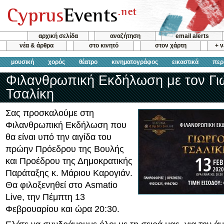
αρχική σελίδα
αναζήτηση
email alerts
νέα & άρθρα
στο κινητό
στον χάρτη
+ 
μουσική
χορός
θέατρο
κινηματογράφος
εικαστικά
περ
Φιλανθρωπική Εκδήλωση με τον Γι
Τσαλίκη
Σας προσκαλούμε στη
Φιλανθρωπική Εκδήλωση που
θα είναι υπό την αιγίδα του
πρώην Πρόεδρου της Βουλής
και Προέδρου της Δημοκρατικής
Παράταξης κ. Μάριου Καρογιάν.
Θα φιλοξενηθεί στο Asmatio
Live, την Πέμπτη 13
Φεβρουαρίου και ώρα 20:30.