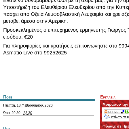
Ελάτε να συνδράμουμε όλοι με τη σειρά μας, για την ά
Υποστήριξη του Ελευθέριου Ελευθερίου από την Κυπε
πάσχει από Οξεία Λεμφοβλαστική Λευχαιμία και χρειάζ
μεταβεί άμεσα στην Αμερική.
Προσκεκλημένος ο επιτυχημένος ερμηνευτής Γιώργος Τ
εισόδου: €20
Για πληροφορίες και κρατήσεις επικοινωνήστε στο 999
Asmatio Live στο 99252625
Ποτε
Εργαλεια
Μοιράσου την
Πέμπτη, 13 Φεβρουαρίου, 2020
Ώρα: 20:30 -
23:30
Στείλ'το σε 
Φύλαξε σε Ημ
Που