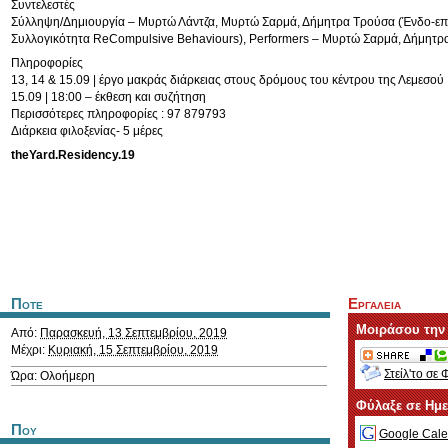
Συντελεστές
Σύλληψη/Δημιουργία – Μυρτώ Λάντζα, Μυρτώ Σαρμά, Δήμητρα Τρούσα (Ένδο-επι
Συλλογικότητα ReCompulsive Behaviours), Performers – Μυρτώ Σαρμά, Δήμητρ
Πληροφορίες
13, 14 & 15.09 | έργο μακράς διάρκειας στους δρόμους του κέντρου της Λεμεσού
15.09 | 18:00 – έκθεση και συζήτηση
Περισσότερες πληροφορίες : 97 879793
Διάρκεια φιλοξενίας- 5 μέρες
theYard.Residency.19
Ποτε
Εργαλεια
Μοιράσου την
Από:
Παρασκευή, 13 Σεπτεμβρίου, 2019
Μέχρι:
Κυριακή, 15 Σεπτεμβρίου, 2019
Στείλ'το σε 
Ώρα: Ολοήμερη
Φύλαξε σε Ημ
Που
Google Cale