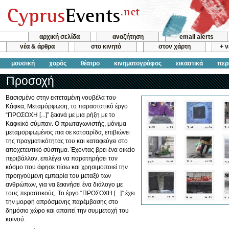
αρχική σελίδα
αναζήτηση
email alerts
νέα & άρθρα
στο κινητό
στον χάρτη
+ 
μουσική
χορός
θέατρο
κινηματογράφος
εικαστικά
περ
Προσοχή
Βασισμένο στην εκτεταμένη νουβέλα του
Κάφκα, Μεταμόρφωση, το παραστατικό έργο
“ΠΡΟΣΟΧΗ [...]” ξεκινά με μια ρήξη με το
Καφκικό σύμπαν. Ο πρωταγωνιστής, μόνιμα
μεταμορφωμένος πια σε κατσαρίδα, επιβιώνει
της πραγματικότητας του και καταφεύγει στο
αποχετευτικό σύστημα. Έχοντας βρει ένα οικείο
περιβάλλον, επιλέγει να παρατηρήσει τον
κόσμο που άφησε πίσω και χρησιμοποιεί την
προηγούμενη εμπειρία του μεταξύ των
ανθρώπων, για να ξεκινήσει ένα διάλογο με
τους περαστικούς. Το έργο “ΠΡΟΣΟΧΗ [...]” έχει
την μορφή απρόσμενης παρέμβασης στο
δημόσιο χώρο και απαιτεί την συμμετοχή του
κοινού.