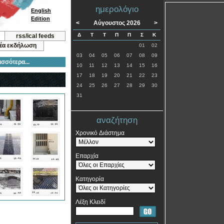
ημερολόγιο
English
Edition
<
Αύγουστος 2026
>
Δ
Τ
Τ
Π
Π
Σ
Κ
rss/ical feeds
νέα εκδήλωση
01
02
03
04
05
06
07
08
09
ισσότερα...
10
11
12
13
14
15
16
17
18
19
20
21
22
23
24
25
26
27
28
29
30
31
αναζήτηση
Χρονικό Διάστημα
Επαρχία
Κατηγορία
Λέξη Κλειδί