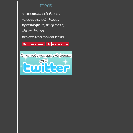
feeds
επερχόμενες εκδηλώσεις
καινούργιες εκδηλώσεις
προτεινόμενες εκδηλώσεις
νέα και άρθρα
περισσότερα rss/ical feeds