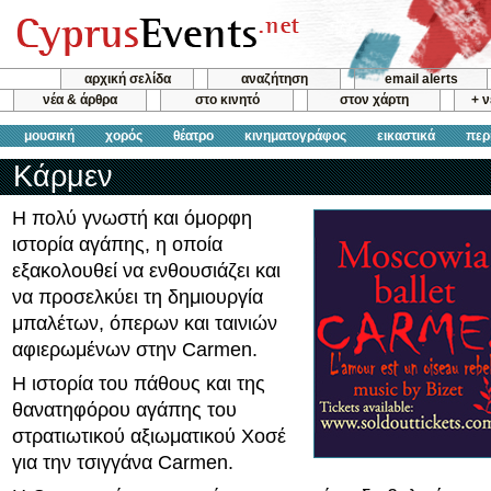
αρχική σελίδα
αναζήτηση
email alerts
νέα & άρθρα
στο κινητό
στον χάρτη
+ 
μουσική
χορός
θέατρο
κινηματογράφος
εικαστικά
περ
Κάρμεν
Η πολύ γνωστή και όμορφη
ιστορία αγάπης, η οποία
εξακολουθεί να ενθουσιάζει και
να προσελκύει τη δημιουργία
μπαλέτων, όπερων και ταινιών
αφιερωμένων στην Carmen.
Η ιστορία του πάθους και της
θανατηφόρου αγάπης του
στρατιωτικού αξιωματικού Χοσέ
για την τσιγγάνα Carmen.