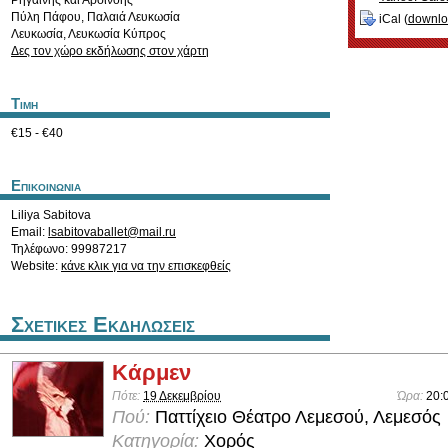
Ρηγαίνης και Αρσινόης
Πύλη Πάφου, Παλαιά Λευκωσία
iCal (
downl
Λευκωσία
,
Λευκωσία
Κύπρος
Δες τον χώρο εκδήλωσης στον χάρτη
Τιμη
€15 - €40
Επικοινωνια
Liliya Sabitova
Email:
lsabitovaballet@mail.ru
Τηλέφωνο: 99987217
Website:
κάνε κλικ για να την επισκεφθείς
Σχετικες Εκδηλωσεις
Κάρμεν
Πότε:
19 Δεκεμβρίου
Ώρα:
20:
Πού:
Παττίχειο Θέατρο Λεμεσού, Λεμεσός
Κατηγορία:
Χορός