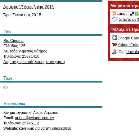
Μοιράσου την
Δευτέρα, 17 Δεκεμβρίου, 2018
Ώρα: Ξεκινά στις 20:15
Στείλ'το σε 
Φύλαξε σε Ημ
Που
Google Cale
Rio Cinema
Yahoo! Cale
Ελλάδος 125
Λεμεσός
,
Λεμεσός
Κύπρος
iCal (
downl
Τηλέφωνο: 25871410
Δες τον χώρο εκδήλωσης στον χάρτη
Τιμη
€5
Επικοινωνια
Κινηματογραφική Λέσχη Λεμεσού
Email:
orfeas@cytanet.com.cy
Τηλέφωνο: 25745112
Website:
κάνε κλικ για να την επισκεφθείς