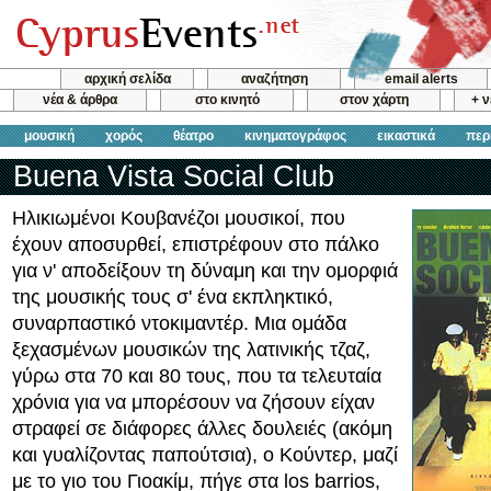
αρχική σελίδα
αναζήτηση
email alerts
νέα & άρθρα
στο κινητό
στον χάρτη
+ 
μουσική
χορός
θέατρο
κινηματογράφος
εικαστικά
περ
Buena Vista Social Club
Ηλικιωμένοι Kουβανέζοι μουσικοί, που
έχουν αποσυρθεί, επιστρέφουν στο πάλκο
για ν' αποδείξουν τη δύναμη και την ομορφιά
της μουσικής τους σ' ένα εκπληκτικό,
συναρπαστικό ντοκιμαντέρ. Μια ομάδα
ξεχασμένων μουσικών της λατινικής τζαζ,
γύρω στα 70 και 80 τους, που τα τελευταία
χρόνια για να μπορέσουν να ζήσουν είχαν
στραφεί σε διάφορες άλλες δουλειές (ακόμη
και γυαλίζοντας παπούτσια), ο Κούντερ, μαζί
με το γιο του Γιοακίμ, πήγε στα los barrios,