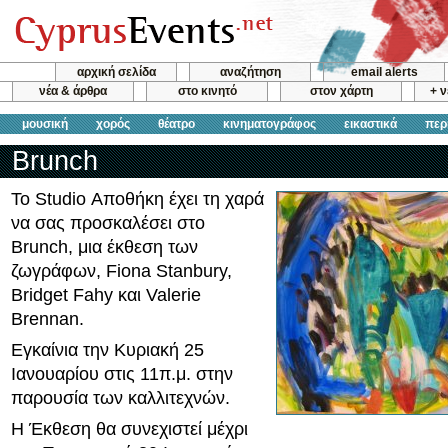
αρχική σελίδα
αναζήτηση
email alerts
νέα & άρθρα
στο κινητό
στον χάρτη
+ 
μουσική
χορός
θέατρο
κινηματογράφος
εικαστικά
περ
Brunch
Το Studio Αποθήκη έχει τη χαρά
να σας προσκαλέσει στο
Brunch, μια έκθεση των
ζωγράφων, Fiona Stanbury,
Bridget Fahy και Valerie
Brennan.
Εγκαίνια την Κυριακή 25
Ιανουαρίου στις 11π.μ. στην
παρουσία των καλλιτεχνών.
Η Έκθεση θα συνεχιστεί μέχρι