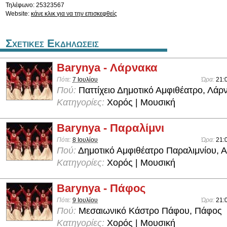
Τηλέφωνο: 25323567
Website:
κάνε κλικ για να την επισκεφθείς
Σχετικες Εκδηλωσεις
Barynya - Λάρνακα
Πότε:
7 Ιουλίου
Ώρα:
21:
Πού:
Παττίχειο Δημοτικό Αμφιθέατρο, Λάρ
Κατηγορίες:
Χορός | Μουσική
Barynya - Παραλίμνι
Πότε:
8 Ιουλίου
Ώρα:
21:
Πού:
Δημοτικό Αμφιθέατρο Παραλιμνίου, 
Κατηγορίες:
Χορός | Μουσική
Barynya - Πάφος
Πότε:
9 Ιουλίου
Ώρα:
21:
Πού:
Μεσαιωνικό Κάστρο Πάφου, Πάφος
Κατηγορίες:
Χορός | Μουσική