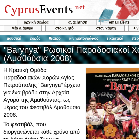
αρχική σελίδα
αναζήτηση
email alerts
νέα & άρθρα
στο κινητό
στον χάρτη
+ 
μουσική
χορός
θέατρο
κινηματογράφος
εικαστικά
περ
"Barynya" Ρωσικοί Παραδοσιακοί Χ
(Αμαθούσια 2008)
Η Κρατική Ομάδα
Παραδοσιακών Χορών Αγίας
Πετρούπολης "Barynya" έρχεται
για ένα βράδυ στην Αρχαία
Αγορά της Αμαθούντας, ως
μέρος του Φεστιβάλ Αμαθούσια
2008.
Το φεστιβάλ, που
διοργανώνεται κάθε χρόνο από