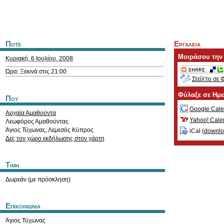
Ποτε
Εργαλεια
Μοιράσου την
Κυριακή, 6 Ιουλίου, 2008
Ώρα: Ξεκινά στις 21:00
Στείλ'το σε 
Φύλαξε σε Ημ
Που
Google Cale
Αρχαία Αμαθούντα
Yahoo! Cale
Λεωφόρος Αμαθούντας
Άγιος Τύχωνας
,
Λεμεσός
Κύπρος
iCal (
downl
Δες τον χώρο εκδήλωσης στον χάρτη
Τιμη
Δωρεάν (με πρόσκληση)
Επικοινωνια
Άγιος Τύχωνας