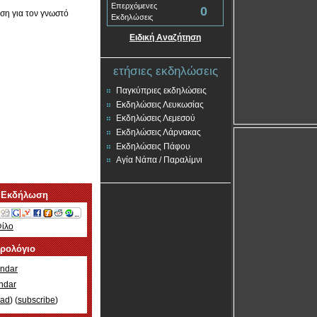
Επερχόμενες
0
ση για τον γνωστό
Εκδηλώσεις
Ειδική Αναζήτηση
ετήσιες εκδηλώσεις
Παγκύπριες εκδηλώσεις
Εκδηλώσεις Λευκωσίας
Εκδηλώσεις Λεμεσού
Εκδηλώσεις Λάρνακας
Εκδηλώσεις Πάφου
Αγία Νάπα / Παραλίμνι
 Εκδήλωση
Φίλο
ερολόγιο
ndar
ndar
oad
) (
subscribe
)