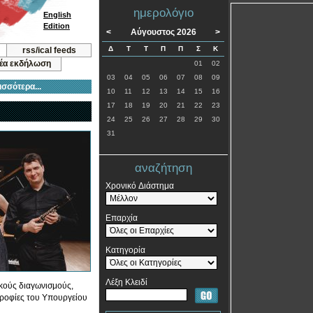
ημερολόγιο
English
Edition
<
Αύγουστος 2026
>
Δ
Τ
Τ
Π
Π
Σ
Κ
rss/ical feeds
νέα εκδήλωση
01
02
03
04
05
06
07
08
09
ισσότερα...
10
11
12
13
14
15
16
17
18
19
20
21
22
23
24
25
26
27
28
29
30
31
αναζήτηση
Χρονικό Διάστημα
Επαρχία
Κατηγορία
Λέξη Κλειδί
ικούς διαγωνισμούς,
τροφίες του Υπουργείου