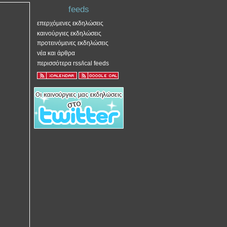
feeds
επερχόμενες εκδηλώσεις
καινούργιες εκδηλώσεις
προτεινόμενες εκδηλώσεις
νέα και άρθρα
περισσότερα rss/ical feeds