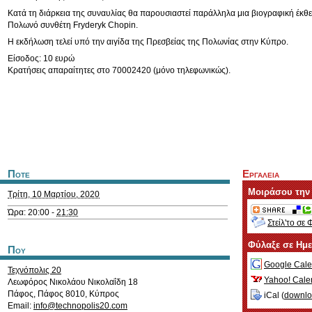
Κατά τη διάρκεια της συναυλίας θα παρουσιαστεί παράλληλα μια βιογραφική έκθε
Πολωνό συνθέτη Fryderyk Chopin.
Η εκδήλωση τελεί υπό την αιγίδα της Πρεσβείας της Πολωνίας στην Κύπρο.
Είσοδος: 10 ευρώ
Κρατήσεις απαραίτητες στο 70002420 (μόνο τηλεφωνικώς).
Ποτε
Εργαλεια
Μοιράσου την
Τρίτη, 10 Μαρτίου, 2020
Ώρα: 20:00 -
21:30
Στείλ'το σε 
Φύλαξε σε Ημ
Που
Google Cale
Τεχνόπολις 20
Yahoo! Cale
Λεωφόρος Νικολάου Νικολαΐδη 18
Πάφος
,
Πάφος
8010
,
Κύπρος
iCal (
downl
Email:
info@technopolis20.com