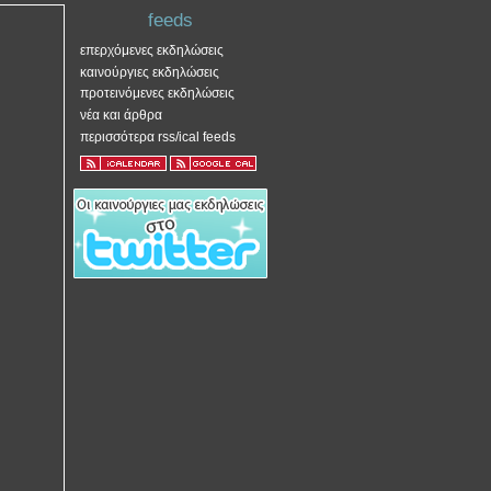
feeds
επερχόμενες εκδηλώσεις
καινούργιες εκδηλώσεις
προτεινόμενες εκδηλώσεις
νέα και άρθρα
περισσότερα rss/ical feeds