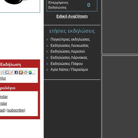
Επερχόμενες
0
Εκδηλώσεις
Ειδική Αναζήτηση
ετήσιες εκδηλώσεις
Παγκύπριες εκδηλώσεις
Εκδηλώσεις Λευκωσίας
Εκδηλώσεις Λεμεσού
Εκδηλώσεις Λάρνακας
Εκδηλώσεις Πάφου
 Εκδήλωση
Αγία Νάπα / Παραλίμνι
Φίλο
ερολόγιο
ndar
ndar
oad
) (
subscribe
)