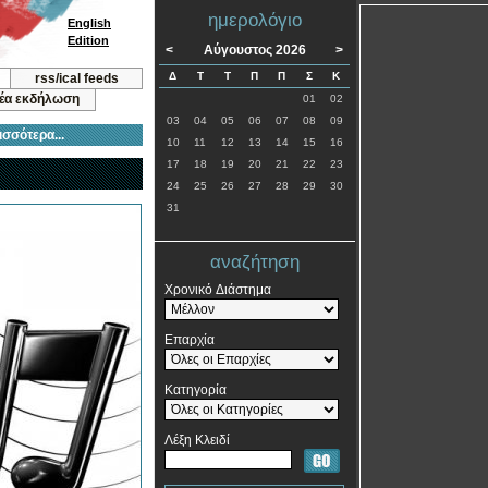
ημερολόγιο
English
Edition
<
Αύγουστος 2026
>
Δ
Τ
Τ
Π
Π
Σ
Κ
rss/ical feeds
νέα εκδήλωση
01
02
03
04
05
06
07
08
09
ισσότερα...
10
11
12
13
14
15
16
17
18
19
20
21
22
23
24
25
26
27
28
29
30
31
αναζήτηση
Χρονικό Διάστημα
Επαρχία
Κατηγορία
Λέξη Κλειδί