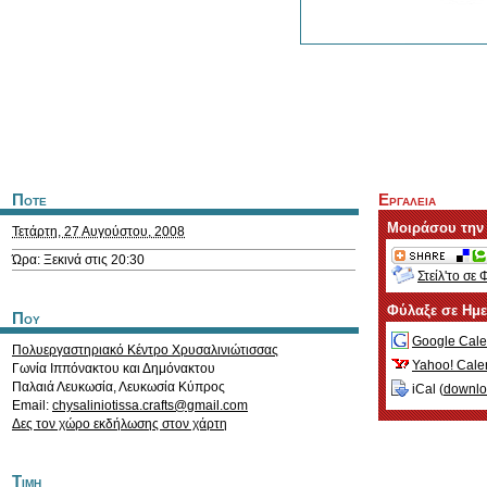
Ποτε
Εργαλεια
Μοιράσου την
Τετάρτη, 27 Αυγούστου, 2008
Ώρα: Ξεκινά στις 20:30
Στείλ'το σε 
Φύλαξε σε Ημ
Που
Google Cale
Πολυεργαστηριακό Κέντρο Χρυσαλινιώτισσας
Yahoo! Cale
Γωνία Ιππόνακτου και Δημόνακτου
Παλαιά Λευκωσία
,
Λευκωσία
Κύπρος
iCal (
downl
Email:
chysaliniotissa.crafts@gmail.com
Δες τον χώρο εκδήλωσης στον χάρτη
Τιμη