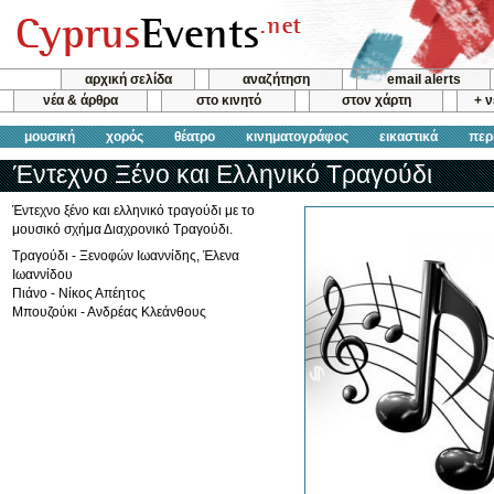
αρχική σελίδα
αναζήτηση
email alerts
νέα & άρθρα
στο κινητό
στον χάρτη
+ 
μουσική
χορός
θέατρο
κινηματογράφος
εικαστικά
περ
Έντεχνο Ξένο και Ελληνικό Τραγούδι
Έντεχνο ξένο και ελληνικό τραγούδι με το
μουσικό σχήμα Διαχρονικό Τραγούδι.
Τραγούδι - Ξενοφών Ιωαννίδης, Έλενα
Ιωαννίδου
Πιάνο - Νίκος Απέητος
Μπουζούκι - Ανδρέας Κλεάνθους