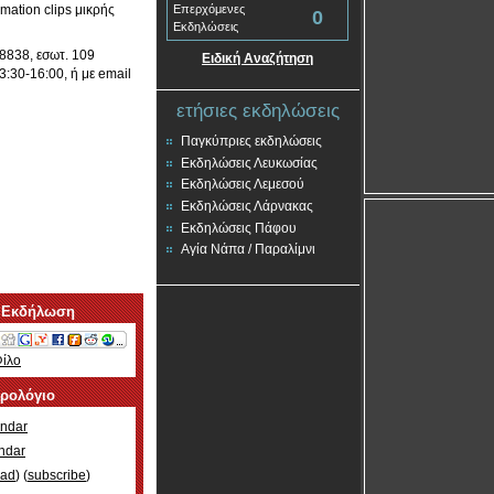
mation clips μικρής
Επερχόμενες
0
Εκδηλώσεις
68838, εσωτ. 109
Ειδική Αναζήτηση
:30-16:00, ή με email
ετήσιες εκδηλώσεις
Παγκύπριες εκδηλώσεις
Εκδηλώσεις Λευκωσίας
Εκδηλώσεις Λεμεσού
Εκδηλώσεις Λάρνακας
Εκδηλώσεις Πάφου
Αγία Νάπα / Παραλίμνι
 Εκδήλωση
Φίλο
ερολόγιο
ndar
ndar
oad
) (
subscribe
)