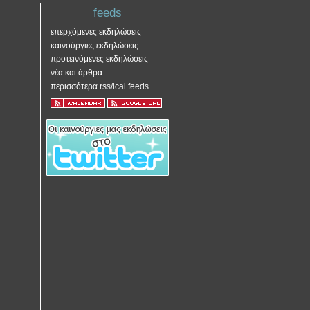
feeds
επερχόμενες εκδηλώσεις
καινούργιες εκδηλώσεις
προτεινόμενες εκδηλώσεις
νέα και άρθρα
περισσότερα rss/ical feeds