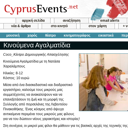
αρχική σελίδα
αναζήτηση
email alerts
νέα & άρθρα
στο κινητό
στον χάρτη
+ 
μουσική
χορός
θέατρο
κινηματογράφος
εικαστικά
περ
Κινούμενα Αγαλματίδια
Coco_Κέντρο Δημιουργικής Απασχόλησης
Κινούμενα Αγαλματίδια με τη Νατάσα
Χαραλάμπους
Ηλικίες: 8-12
Κόστος: 10 ευρώ
Μέσα από ένα διασκεδαστικό και διαδραστικό
εργαστήριο, καλούμε τους μικρούς μας
συμμετέχοντες να ανακαλύψουν και να
επανεξετάσουν τη ζωή και τη μορφή της
Συλλογής από πορσελάνες της Λεβεντείου
Πινακοθήκης. Ένας κόσμος από άψυχα
αντικείμενα περιμένει τους μικρούς μας φίλους
για να του δώσουν νέους χαρακτήρες και ιστορίες!
Στη συνέχεια, οι μικροί μας φίλοι θα μάθουν για τις βασικές αρχές της τεχνικής της