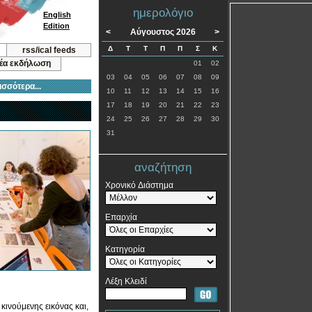
ημερολόγιο
English
Edition
<
Αύγουστος 2026
>
Δ
Τ
Τ
Π
Π
Σ
Κ
rss/ical feeds
νέα εκδήλωση
01
02
03
04
05
06
07
08
09
ισσότερα...
10
11
12
13
14
15
16
17
18
19
20
21
22
23
24
25
26
27
28
29
30
31
αναζήτηση
Χρονικό Διάστημα
Επαρχία
Κατηγορία
Λέξη Κλειδί
 κινούμενης εικόνας και,