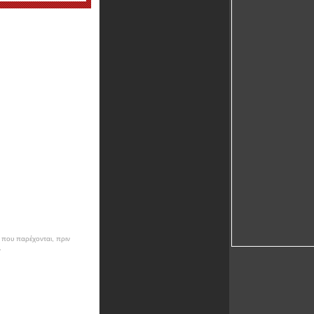
ν που παρέχονται, πριν
.