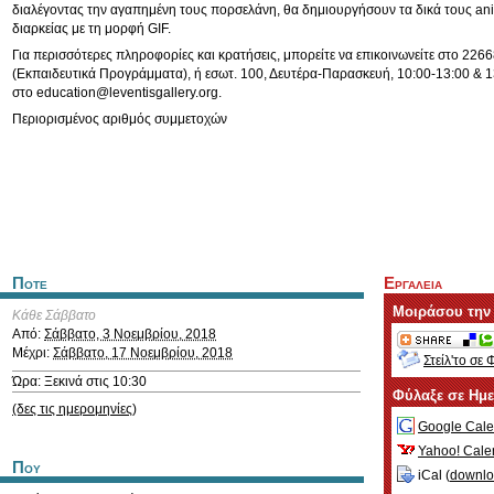
διαλέγοντας την αγαπημένη τους πορσελάνη, θα δημιουργήσουν τα δικά τους ani
διαρκείας με τη μορφή GIF.
Για περισσότερες πληροφορίες και κρατήσεις, μπορείτε να επικοινωνείτε στο 226
(Εκπαιδευτικά Προγράμματα), ή εσωτ. 100, Δευτέρα-Παρασκευή, 10:00-13:00 & 13
στο
education@leventisgallery.org
.
Περιορισμένος αριθμός συμμετοχών
Ποτε
Εργαλεια
Μοιράσου την
Κάθε Σάββατο
Από:
Σάββατο, 3 Νοεμβρίου, 2018
Μέχρι:
Σάββατο, 17 Νοεμβρίου, 2018
Στείλ'το σε 
Ώρα: Ξεκινά στις 10:30
Φύλαξε σε Ημ
(δες τις ημερομηνίες)
Google Cale
Yahoo! Cale
Που
iCal (
downl