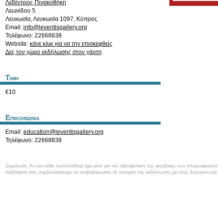
Λεβέντειος Πινακοθήκη
Λεωνίδου 5
Λευκωσία
,
Λευκωσία
1097
,
Κύπρος
Email:
info@leventisgallery.org
Τηλέφωνο: 22668838
Website:
κάνε κλικ για να την επισκεφθείς
Δες τον χώρο εκδήλωσης στον χάρτη
Τιμη
€10
Επικοινωνια
Email:
education@leventisgallery.org
Τηλέφωνο: 22668838
Σημείωση: Αν και κάθε προσπάθεια έχει γίνει για την εξασφάλιση της ακρίβειας των πληροφοριώ
ταξιδέψετε σας συμβουλεύουμε να επιβεβαιώσετε τα στοιχεία της εκδήλωσης με τους διοργανωτές