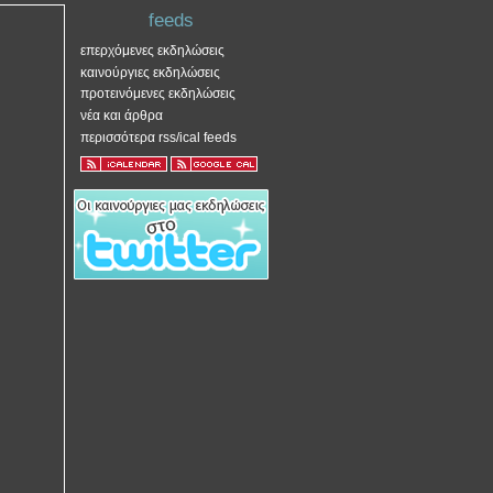
feeds
επερχόμενες εκδηλώσεις
καινούργιες εκδηλώσεις
προτεινόμενες εκδηλώσεις
νέα και άρθρα
περισσότερα rss/ical feeds