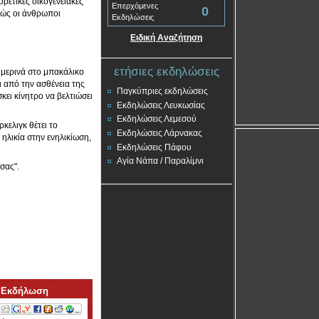
ορετικές οικογενειακές
Επερχόμενες
0
πώς οι άνθρωποι
Εκδηλώσεις
Ειδική Αναζήτηση
ετήσιες εκδηλώσεις
ημερινά στο μπακάλικο
ι από την ασθένεια της
Παγκύπριες εκδηλώσεις
κει κίνητρο να βελτιώσει
Εκδηλώσεις Λευκωσίας
Εκδηλώσεις Λεμεσού
κελιγκ θέτει το
Εκδηλώσεις Λάρνακας
 ηλικία στην ενηλικίωση,
Εκδηλώσεις Πάφου
Αγία Νάπα / Παραλίμνι
σας".
 Εκδήλωση