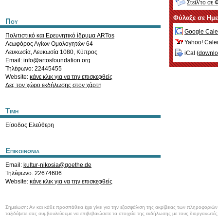
Στείλ'το σε 
Φύλαξε σε Ημ
Που
Google Cale
Πολιτιστικό και Ερευνητικό ίδρυμα ARTos
Yahoo! Cale
Λεωφόρος Αγίων Ομολογητών 64
Λευκωσία
,
Λευκωσία
1080
,
Κύπρος
iCal (
downl
Email:
info@artosfoundation.org
Τηλέφωνο: 22445455
Website:
κάνε κλικ για να την επισκεφθείς
Δες τον χώρο εκδήλωσης στον χάρτη
Τιμη
Είσοδος Ελεύθερη
Επικοινωνια
Email:
kultur-nikosia@goethe.de
Τηλέφωνο: 22674606
Website:
κάνε κλικ για να την επισκεφθείς
Σημείωση: Αν και κάθε προσπάθεια έχει γίνει για την εξασφάλιση της ακρίβειας των πληροφοριώ
ταξιδέψετε σας συμβουλεύουμε να επιβεβαιώσετε τα στοιχεία της εκδήλωσης με τους διοργανωτές