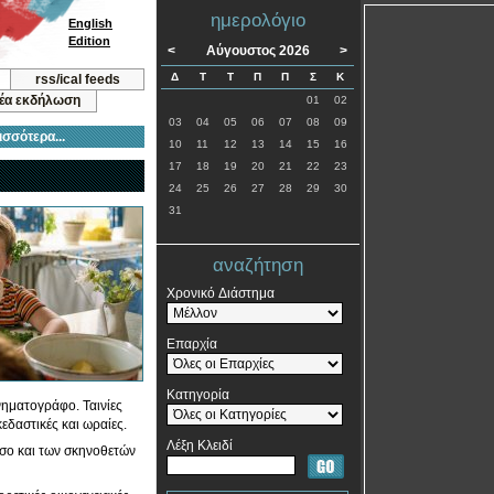
ημερολόγιο
English
Edition
<
Αύγουστος 2026
>
Δ
Τ
Τ
Π
Π
Σ
Κ
rss/ical feeds
νέα εκδήλωση
01
02
03
04
05
06
07
08
09
ισσότερα...
10
11
12
13
14
15
16
17
18
19
20
21
22
23
24
25
26
27
28
29
30
31
αναζήτηση
Χρονικό Διάστημα
Επαρχία
Κατηγορία
ινηματογράφο. Ταινίες
εδαστικές και ωραίες.
Λέξη Κλειδί
όσο και των σκηνοθετών