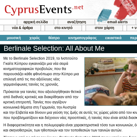
αρχική σελίδα
αναζήτηση
email alerts
νέα & άρθρα
στο κινητό
στον χάρτη
+ 
μουσική
χορός
θέατρο
κινηματογράφος
εικαστικά
περ
Berlinale Selection: All About Me
Με το Berlinale Selection 2019, το Ινστιτούτο
Γκαίτε Κύπρου εγκαινιάζει μια νέα σειρά
κινηματογραφικών προβολών, που θα
παρουσιάζει κάθε φθινόπωρο στην Κύπρο μια
επιλογή από τις πιο αξιόλογες νέες
γερμανόφωνες ταινίες τις χρονιάς.
Πρόκειται για ταινίες που αξιολογήθηκαν θετικά
από διεθνείς κριτικές και διακρίθηκαν από την
κριτική επιτροπή. Ταινίες που αγγίζουν
κοινωνικά θέματα στη Γερμανία, την Αυστρία
και την Ελβετία και δίνουν μια γεύση της ζωής σε αυτές τις χώρες μέσα από τον κ
που προβληματίζουν και δείχνουν νέες προοπτικές, ή ταινίες που είναι απλά διασκ
Η διαφορετικότητα και η πολυμορφία είναι χαρακτηριστικά τόσο των κοινωνιών, 
και σκηνοθετριών, των ηθοποιών και τον τοποθεσιών των ταινιών αυτών.