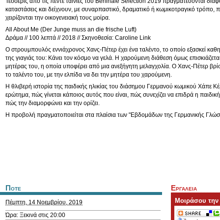
Τέσσερις από τις πέντε ταινίες του Berlinale Selection 2019 πραγματεύονται διαφ
καταστάσεις και δείχνουν, με συναρπαστικό, δραματικό ή κωμικοτραγικό τρόπο, 
χειρίζονται την οικογενειακή τους μοίρα.
All About Me (Der Junge muss an die frische Luft)
Δράμα // 100 λεπτά // 2018 // Σκηνοθεσία: Caroline Link
Ο στρουμπουλός εννιάχρονος Χανς-Πέτερ έχει ένα ταλέντο, το οποίο εξασκεί καθ
της γιαγιάς του: Κάνει τον κόσμο να γελά. Η χαρούμενη διάθεση όμως επισκιάζετα
μητέρας του, η οποία υποφέρει από μια ανεξήγητη μελαγχολία. Ο Χανς-Πέτερ βρίσ
το ταλέντο του, με την ελπίδα να δει την μητέρα του χαρούμενη.
Η θλιβερή ιστορία της παιδικής ηλικίας του διάσημου Γερμανού κωμικού Χάπε Κέρ
ερώτημα, πώς γίνεται κάποιος αυτός που είναι, πώς συνεχίζει να επιδρά η παιδική
πώς την διαμορφώνει και την ορίζει.
Η προβολή πραγματοποιείται στα πλαίσια των "Εβδομάδων της Γερμανικής Γλώσ
Ποτε
Εργαλεια
Μοιράσου την
Πέμπτη, 14 Νοεμβρίου, 2019
Ώρα: Ξεκινά στις 20:00