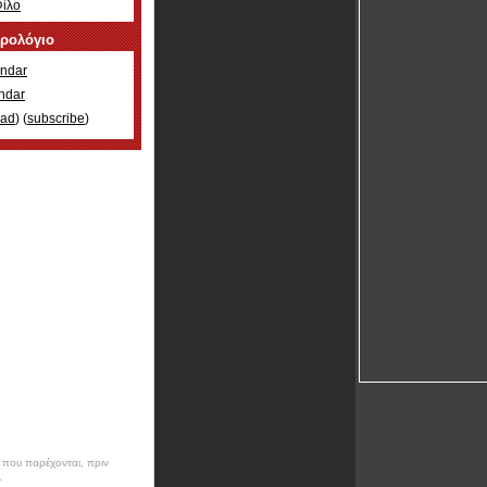
Φίλο
ερολόγιο
ndar
ndar
oad
) (
subscribe
)
ν που παρέχονται, πριν
.