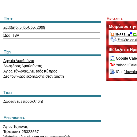
Ποτε
Εργαλεια
Μοιράσου την
Σάββατο, 5 Ιουλίου, 2008
Ώρα: TBA
Στείλ'το σε 
Φύλαξε σε Ημ
Που
Google Cale
Αρχαία Αμαθούντα
Yahoo! Cale
Λεωφόρος Αμαθούντας
Άγιος Τύχωνας
,
Λεμεσός
Κύπρος
iCal (
downl
Δες τον χώρο εκδήλωσης στον χάρτη
Τιμη
Δωρεάν (με πρόσκληση)
Επικοινωνια
Άγιος Τύχωνας
Τηλέφωνο: 25323567