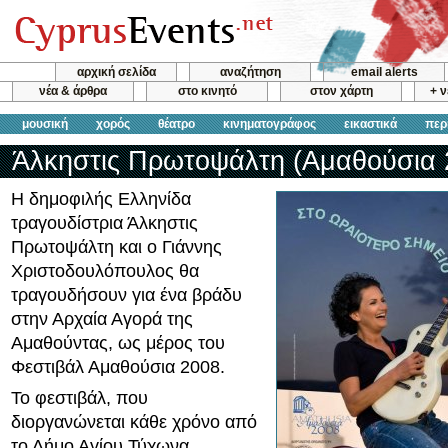
αρχική σελίδα
αναζήτηση
email alerts
νέα & άρθρα
στο κινητό
στον χάρτη
+ 
μουσική
χορός
θέατρο
κινηματογράφος
εικαστικά
περ
Άλκηστις Πρωτοψάλτη (Αμαθούσια 
Η δημοφιλής Ελληνίδα
τραγουδίστρια Άλκηστις
Πρωτοψάλτη και ο Γιάννης
Χριστοδουλόπουλος θα
τραγουδήσουν για ένα βράδυ
στην Αρχαία Αγορά της
Αμαθούντας, ως μέρος του
Φεστιβάλ Αμαθούσια 2008.
Το φεστιβάλ, που
διοργανώνεται κάθε χρόνο από
το Δήμο Αγίου Τύχωνα,