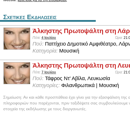
Website:
κάνε κλικ για να την επισκεφθείς
Σχετικες Εκδηλωσεις
Άλκηστης Πρωτοψάλτη στη Λά
Πότε:
4 Ιουλίου
Ώρα:
21:
Πού:
Παττίχειο Δημοτικό Αμφιθέατρο, Λάρ
Κατηγορία:
Μουσική
Άλκηστης Πρωτοψάλτη στη Λευ
Πότε:
7 Ιουλίου
Ώρα:
21:
Πού:
Τάφρος Ντ' Αβίλα, Λευκωσία
Κατηγορίες:
Φιλανθρωπικά | Μουσική
Σημείωση: Αν και κάθε προσπάθεια έχει γίνει για την εξασφάλιση της 
πληροφοριών που παρέχονται, πριν ταξιδέψετε σας συμβουλεύουμε ν
στοιχεία της εκδήλωσης με τους διοργανωτές.