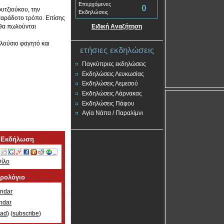
Επερχόμενες
0
υτζιούκου, την
Εκδηλώσεις
οπαράδοτο τρόπο. Επίσης
 θα πωλούνται
Ειδική Αναζήτηση
λούσιο φαγητό και
ετήσιες εκδηλώσεις
Παγκύπριες εκδηλώσεις
Εκδηλώσεις Λευκωσίας
Εκδηλώσεις Λεμεσού
Εκδηλώσεις Λάρνακας
Εκδηλώσεις Πάφου
Αγία Νάπα / Παραλίμνι
 Εκδήλωση
Φίλο
ερολόγιο
ndar
ndar
oad
) (
subscribe
)