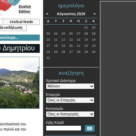
ημερολόγιο
English
Edition
<
Αύγουστος 2026
>
Δ
Τ
Τ
Π
Π
Σ
Κ
rss/ical feeds
νέα εκδήλωση
01
02
03
04
05
06
07
08
09
ισσότερα...
10
11
12
13
14
15
16
υ Δημητρίου
17
18
19
20
21
22
23
24
25
26
27
28
29
30
31
αναζήτηση
Χρονικό Διάστημα
Επαρχία
Κατηγορία
Λέξη Κλειδί
γειοπλαστική του
ου πηλού και την