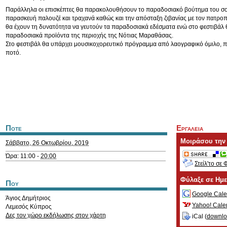
Παράλληλα οι επισκέπτες θα παρακολουθήσουν το παραδοσιακό βούτημα του σο
παρασκευή παλουζέ και τραχανά καθώς και την απόσταξη ζιβανίας με τον πατρ
θα έχουν τη δυνατότητα να γευτούν τα παραδοσιακά εδέσματα ενώ στο φεστιβάλ
παραδοσιακά προϊόντα της περιοχής της Νότιας Μαραθάσας.
Στο φεστιβάλ θα υπάρχει μουσικοχορευτικό πρόγραμμα από λαογραφικό όμιλο, π
ποτό.
Ποτε
Εργαλεια
Μοιράσου την
Σάββατο, 26 Οκτωβρίου, 2019
Ώρα: 11:00 -
20:00
Στείλ'το σε 
Φύλαξε σε Ημ
Που
Google Cale
Άγιος Δημήτριος
Yahoo! Cale
Λεμεσός
Κύπρος
Δες τον χώρο εκδήλωσης στον χάρτη
iCal (
downl