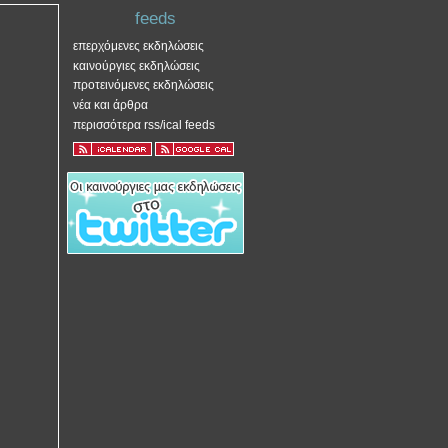
feeds
επερχόμενες εκδηλώσεις
καινούργιες εκδηλώσεις
προτεινόμενες εκδηλώσεις
νέα και άρθρα
περισσότερα rss/ical feeds