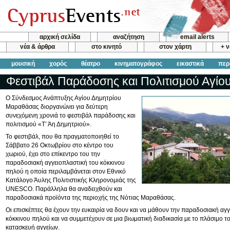
αρχική σελίδα
αναζήτηση
email alerts
νέα & άρθρα
στο κινητό
στον χάρτη
+ 
μουσική
χορός
θέατρο
κινηματογράφος
εικαστικά
περ
Φεστιβάλ Παράδοσης και Πολιτισμού Αγίο
Ο Σύνδεσμος Ανάπτυξης Αγίου Δημητρίου
Μαραθάσας διοργανώνει για δεύτερη
συνεχόμενη χρονιά το φεστιβάλ παράδοσης και
πολιτισμού «Τ’ Άη Δημητριού».
Το φεστιβάλ, που θα πραγματοποιηθεί το
Σάββατο 26 Οκτωβρίου στο κέντρο του
χωριού, έχει στο επίκεντρο του την
παραδοσιακή αγγειοπλαστική του κόκκινου
πηλού η οποία περιλαμβάνεται στον Εθνικό
Κατάλογο Άυλης Πολιτιστικής Κληρονομιάς της
UNESCO. Παράλληλα θα αναδειχθούν και
παραδοσιακά προϊόντα της περιοχής της Νότιας Μαραθάσας.
Οι επισκέπτες θα έχουν την ευκαιρία να δουν και να μάθουν την παραδοσιακή αγ
κόκκινου πηλού και να συμμετέχουν σε μια βιωματική διαδικασία με το πλάσιμο τ
κατασκευή αγγείων.