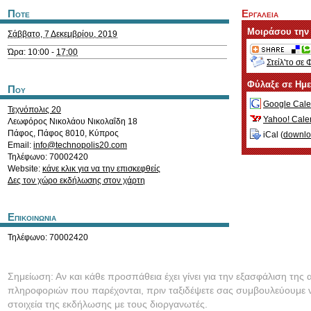
Ποτε
Εργαλεια
Μοιράσου την
Σάββατο, 7 Δεκεμβρίου, 2019
Ώρα: 10:00 -
17:00
Στείλ'το σε 
Φύλαξε σε Ημ
Που
Google Cale
Τεχνόπολις 20
Yahoo! Cale
Λεωφόρος Νικολάου Νικολαΐδη 18
Πάφος
,
Πάφος
8010
,
Κύπρος
iCal (
downl
Email:
info@technopolis20.com
Τηλέφωνο: 70002420
Website:
κάνε κλικ για να την επισκεφθείς
Δες τον χώρο εκδήλωσης στον χάρτη
Επικοινωνια
Τηλέφωνο: 70002420
Σημείωση: Αν και κάθε προσπάθεια έχει γίνει για την εξασφάλιση της 
πληροφοριών που παρέχονται, πριν ταξιδέψετε σας συμβουλεύουμε ν
στοιχεία της εκδήλωσης με τους διοργανωτές.