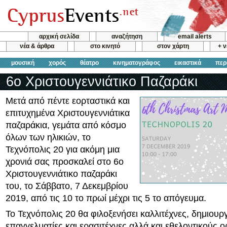
αρχική σελίδα
αναζήτηση
email alerts
νέα & άρθρα
στο κινητό
στον χάρτη
+ 
μουσική
χορός
θέατρο
κινηματογράφος
εικαστικά
περ
6ο Χριστουγεννιάτικο Παζαράκι
Μετά από πέντε εορταστικά και
επιτυχημένα Χριστουγεννιάτικα
παζαράκια, γεμάτα από κόσμο
όλων των ηλικιών, το
Τεχνόπολις 20 για ακόμη μια
χρονιά σας προσκαλεί στο 6ο
Χριστουγεννιάτικο παζαράκι
του, το Σάββατο, 7 Δεκεμβρίου
2019, από τις 10 το πρωί μέχρι τις 5 το απόγευμα.
Το Τεχνόπολις 20 θα φιλοξενήσει καλλιτέχνες, δημιουρ
επαγγελματίες και ερασιτέχνες αλλά και εθελοντικούς 