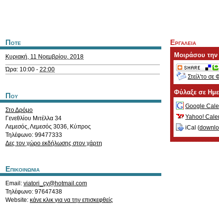
Ποτε
Εργαλεια
Μοιράσου την
Κυριακή, 11 Νοεμβρίου, 2018
Ώρα: 10:00 -
22:00
Στείλ'το σε 
Φύλαξε σε Ημ
Που
Google Cale
Στο Δρόμο
Yahoo! Cale
Γενεθλίου Μιτέλλα 34
Λεμεσός
,
Λεμεσός
3036
,
Κύπρος
iCal (
downl
Τηλέφωνο: 99477333
Δες τον χώρο εκδήλωσης στον χάρτη
Επικοινωνια
Email:
viatori_cy@hotmail.com
Τηλέφωνο: 97647438
Website:
κάνε κλικ για να την επισκεφθείς