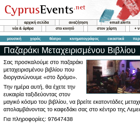
αρχική σελίδα
αναζήτηση
email alerts
νέα & άρθρα
στο κινητό
στον χάρτη
+ 
μουσική
χορός
θέατρο
κινηματογράφος
εικαστικά
περ
Παζαράκι Μεταχειρισμένου Βιβλίου
Σας προσκαλούμε στο παζαράκι
μεταχειρισμένου βιβλίου που
διοργανώνουμε «στο δρόμο».
Την ημέρα αυτή, θα έχετε την
ευκαιρία ταξιδεύοντας στον
μαγικό κόσμο του βιβλίου, να βρείτε εκατοντάδες μεταχε
απολαμβάνοντας το καφεδάκι σας στο κέντρο της Λεμε
Για πληροφορίες: 97647438