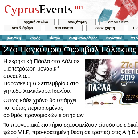
αρχική σελίδα
αναζήτηση
email alerts
νέα & άρθρα
στο κινητό
στον χάρτη
+ 
μουσική
χορός
θέατρο
κινηματογράφος
εικαστικά
περ
27o Παγκύπριο Φεστιβάλ Γάλακτος
H εκρηκτική Πάολα στο Δάλι σε
μια τετράωρη μοναδική
συναυλία...
Παρασκευή 6 Σεπτεμβρίου στο
γήπεδο Χαλκάνορα Ιδαλίου.
Όπως κάθε χρόνο θα υπάρχει
και φέτος περιορισμένος
αριθμός προνομιακών εισιτηρίων
Τα προνομιακά εισιτήρια εξασφαλίζουν είσοδο σε ειδι
χώρο V.I.P, προ-κρατημένη θέση σε τραπέζι στις Α ή Β