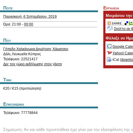
Ποτε
Εργαλεια
Μοιράσου την
Παρασκευή, 6 Σεπτεμβρίου, 2019
Ώρα: 21:00 -
00:00
Στείλ'το σε 
Φύλαξε σε Ημ
Που
Google Cale
Γήπεδο Χαλκάνωρα Δημήτρης Χάματσος
Yahoo! Cale
Δάλι
,
Λευκωσία
Κύπρος
Τηλέφωνο: 22521417
iCal (
downl
Δες τον χώρο εκδήλωσης στον χάρτη
Τιμη
€20 / €15 (προπώληση)
Επικοινωνια
Τηλέφωνο: 77778844
Σημείωση: Αν και κάθε προσπάθεια έχει γίνει για την εξασφάλιση της 