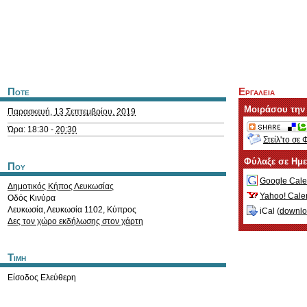
Ποτε
Εργαλεια
Μοιράσου την
Παρασκευή, 13 Σεπτεμβρίου, 2019
Ώρα: 18:30 -
20:30
Στείλ'το σε 
Φύλαξε σε Ημ
Που
Google Cale
Δημοτικός Κήπος Λευκωσίας
Yahoo! Cale
Οδός Κινύρα
Λευκωσία
,
Λευκωσία
1102
,
Κύπρος
iCal (
downl
Δες τον χώρο εκδήλωσης στον χάρτη
Τιμη
Είσοδος Ελεύθερη