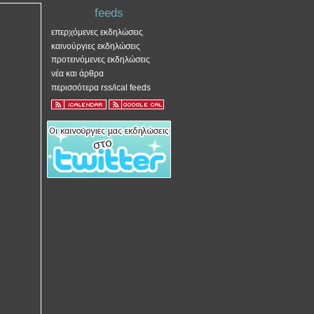
feeds
επερχόμενες εκδηλώσεις
καινούργιες εκδηλώσεις
προτεινόμενες εκδηλώσεις
νέα και άρθρα
περισσότερα rss/ical feeds