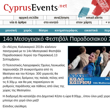
αρχική σελίδα
αναζήτηση
email alerts
νέα & άρθρα
στο κινητό
στον χάρτη
+ 
μουσική
χορός
θέατρο
κινηματογράφος
εικαστικά
περ
14ο Μεσογειακό Φεστιβάλ Παραδοσιακού
Οι «Νύχτες Καλοκαιριού 2019» κλείνουν
πανηγυρικά με το 14ο Μεσογειακό Φεστιβάλ
Παραδοσιακού Χορού την Παρασκευή 13
Σεπτεμβρίου.
Ο Πολιτιστικός Λαογραφικός Όμιλος Λευκωσίας
παρουσιάζει 29 συγκροτήματα από τη
Μεσόγειο και την Κύπρο. 300 χορευτές θα
χυθούν στους δρόμους της παλιάς πόλης από
τις 6:30μ.μ. και θα μας παρασύρουν σε
ρυθμούς παράδοσης και πάθους από όλες της
χώρες της Μεσογείου.
Η διαδρομή θα καταλήξει στο Δημοτικό Κήπο η ώρα 8:00μμ., όπου όλοι μαζί χορευ
μπούμε στο χορό όλοι μαζί!
Είσοδος ελεύθερη