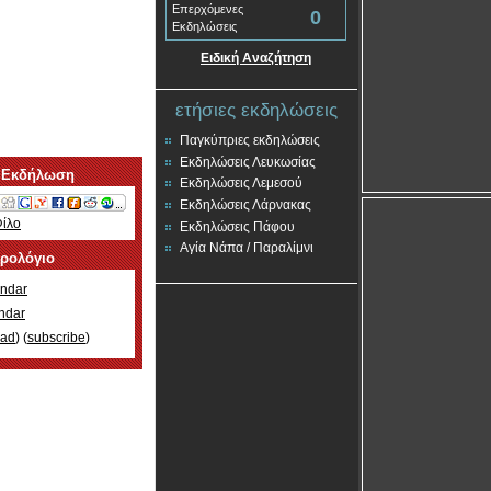
Επερχόμενες
0
Εκδηλώσεις
Ειδική Αναζήτηση
ετήσιες εκδηλώσεις
Παγκύπριες εκδηλώσεις
Εκδηλώσεις Λευκωσίας
 Εκδήλωση
Εκδηλώσεις Λεμεσού
Εκδηλώσεις Λάρνακας
Φίλο
Εκδηλώσεις Πάφου
Αγία Νάπα / Παραλίμνι
ερολόγιο
ndar
ndar
oad
) (
subscribe
)