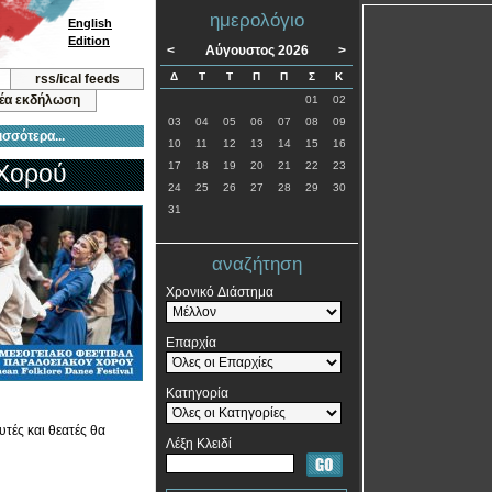
ημερολόγιο
English
Edition
<
Αύγουστος 2026
>
Δ
Τ
Τ
Π
Π
Σ
Κ
rss/ical feeds
νέα εκδήλωση
01
02
03
04
05
06
07
08
09
ισσότερα...
10
11
12
13
14
15
16
 Χορού
17
18
19
20
21
22
23
24
25
26
27
28
29
30
31
αναζήτηση
Χρονικό Διάστημα
Επαρχία
Κατηγορία
τές και θεατές θα
Λέξη Κλειδί