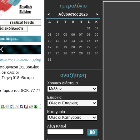
ημερολόγιο
English
Edition
<
Αύγουστος 2026
>
Δ
Τ
Τ
Π
Π
Σ
Κ
rss/ical feeds
νέα εκδήλωση
01
02
03
04
05
06
07
08
09
ισσότερα...
10
11
12
13
14
15
16
Κ
17
18
19
20
21
22
23
24
25
26
27
28
29
30
31
θηκε στις 10/03/2020 (Τρίτη)
Υπουργικού Συμβουλίου
ότι όλες οι
αναζήτηση
, Σκηνή 018, Θέατρο
Χρονικό Διάστημα
ο Ταμείο του ΘΟΚ: 77 77
Επαρχία
Κατηγορία
Λέξη Κλειδί