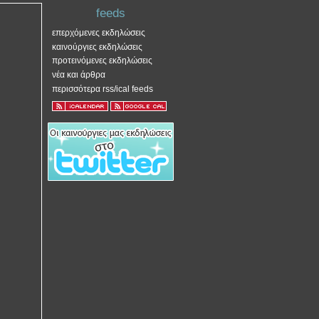
feeds
επερχόμενες εκδηλώσεις
καινούργιες εκδηλώσεις
προτεινόμενες εκδηλώσεις
νέα και άρθρα
περισσότερα rss/ical feeds