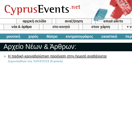
αρχική σελίδα
αναζήτηση
email alerts
νέα & άρθρα
στο κινητό
στον χάρτη
+ 
μουσική
χορός
θέατρο
κινηματογράφος
εικαστικά
περ
Αρχείο Νέων & Άρθρων:
Η παιδική καρναβαλίστικη παρέλαση στην Λεμεσό αναβάλλεται
Δημοσιεύθηκε στις 03/03/2019 (Κυριακή)