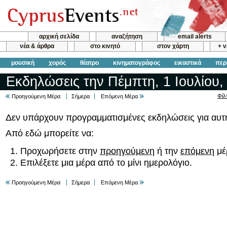
αρχική σελίδα
αναζήτηση
email alerts
νέα & άρθρα
στο κινητό
στον χάρτη
+ 
μουσική
χορός
θέατρο
κινηματογράφος
εικαστικά
περ
Εκδηλώσεις την Πέμπτη, 1 Ιουλίου,
Φίλ
Προηγούμενη Μέρα
Σήμερα
Επόμενη Μέρα
Δεν υπάρχουν προγραμματισμένες εκδηλώσεις για αυτή
Από εδώ μπορείτε να:
Προχωρήσετε στην
προηγούμενη
ή την
επόμενη
μέ
Επιλέξετε μια μέρα από το μίνι ημερολόγιο.
Προηγούμενη Μέρα
Σήμερα
Επόμενη Μέρα