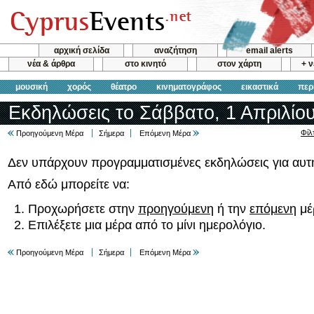
αρχική σελίδα
αναζήτηση
email alerts
νέα & άρθρα
στο κινητό
στον χάρτη
+ 
μουσική
χορός
θέατρο
κινηματογράφος
εικαστικά
περ
Εκδηλώσεις το Σάββατο, 1 Απριλίου
Φίλ
Προηγούμενη Μέρα
Σήμερα
Επόμενη Μέρα
Δεν υπάρχουν προγραμματισμένες εκδηλώσεις για αυτή
Από εδώ μπορείτε να:
Προχωρήσετε στην
προηγούμενη
ή την
επόμενη
μέ
Επιλέξετε μια μέρα από το μίνι ημερολόγιο.
Προηγούμενη Μέρα
Σήμερα
Επόμενη Μέρα